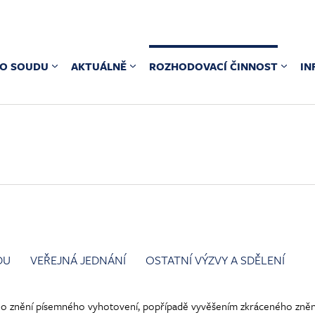
O SOUDU
AKTUÁLNĚ
ROZHODOVACÍ ČINNOST
IN
DU
VEŘEJNÁ JEDNÁNÍ
OSTATNÍ VÝZVY A SDĚLENÍ
 znění písemného vyhotovení, popřípadě vyvěšením zkráceného znění je