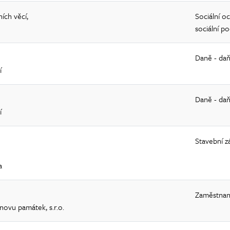
ních věcí,
Sociální oc
sociální p
Daně - daň
í
Daně - daň
í
Stavební z
a
Zaměstnan
novu památek, s.r.o.