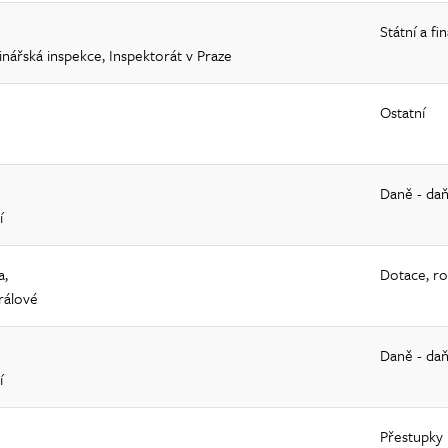
Státní a fi
inářská inspekce, Inspektorát v Praze
Ostatní
Daně - daň
í
a,
Dotace, ro
rálové
Daně - daň
í
Přestupky