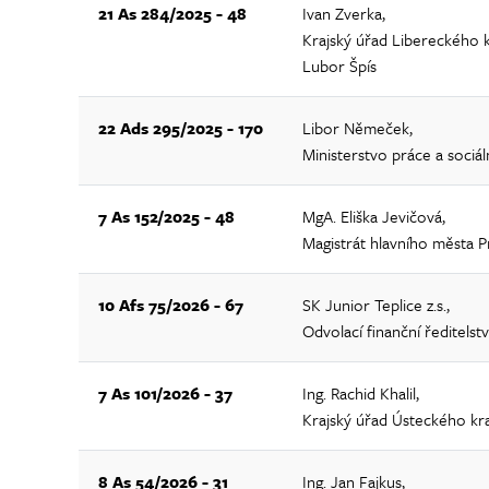
21 As 284/2025 - 48
Ivan Zverka,
Krajský úřad Libereckého k
Lubor Špís
22 Ads 295/2025 - 170
Libor Němeček,
Ministerstvo práce a sociál
7 As 152/2025 - 48
MgA. Eliška Jevičová,
Magistrát hlavního města P
10 Afs 75/2026 - 67
SK Junior Teplice z.s.,
Odvolací finanční ředitelstv
7 As 101/2026 - 37
Ing. Rachid Khalil,
Krajský úřad Ústeckého kr
8 As 54/2026 - 31
Ing. Jan Fajkus,