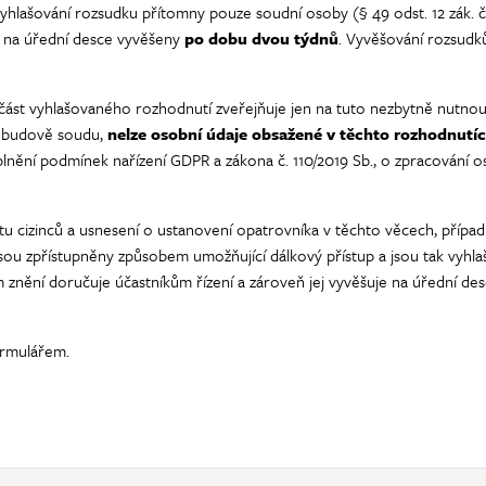
 vyhlašování rozsudku přítomny pouze soudní osoby (§ 49 odst. 12 zák. č
ou na úřední desce vyvěšeny
po dobu dvou týdnů
. Vyvěšování rozsudk
učást vyhlašovaného rozhodnutí zveřejňuje jen na tuto nezbytně nutnou
 v budově soudu,
nelze osobní údaje obsažené v těchto rozhodnutích
plnění podmínek nařízení GDPR a zákona č. 110/2019 Sb., o zpracování os
izinců a usnesení o ustanovení opatrovníka v těchto věcech, případně 
jsou zpřístupněny způsobem umožňující dálkový přístup a jsou tak vyhl
znění doručuje účastníkům řízení a zároveň jej vyvěšuje na úřední de
ormulářem.