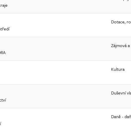
raje
Dotace, ro
středí
Zájmová a
ORA
Kultura
Duševní vla
ctví
Daně - daň
í