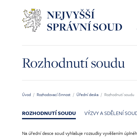
Přeskočit na hlavní obsah
Rozhodnutí soudu
Úvod
Rozhodovací činnost
Úřední deska
Rozhodnutí soudu
Jsi tady:
ROZHODNUTÍ SOUDU
VÝZVY A SDĚLENÍ SOU
Na úřední desce soud vyhlašuje rozsudky vyvěšením úplného