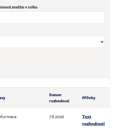
pisová značka v celku
Datum
avy
Přílohy
rozhodnutí
informace
7.8.2026
Text
rozhodnutí