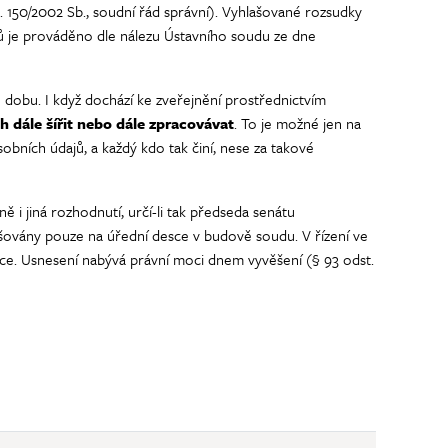
. 150/2002 Sb., soudní řád správní). Vyhlašované rozsudky
ů je prováděno dle nálezu Ústavního soudu ze dne
 dobu. I když dochází ke zveřejnění prostřednictvím
 dále šířit nebo dále zpracovávat
. To je možné jen na
obních údajů, a každý kdo tak činí, nese za takové
i jiná rozhodnutí, určí-li tak předseda senátu
ašovány pouze na úřední desce v budově soudu. V řízení ve
sce. Usnesení nabývá právní moci dnem vyvěšení (§ 93 odst.