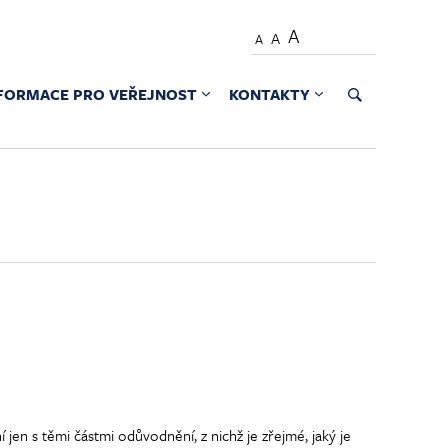
A
A
A
FORMACE PRO VEŘEJNOST
KONTAKTY
n s těmi částmi odůvodnění, z nichž je zřejmé, jaký je