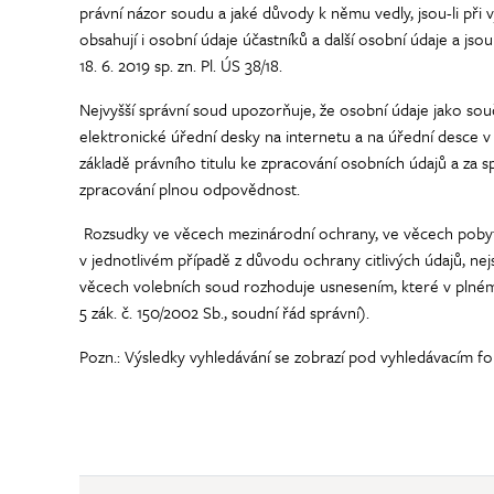
právní názor soudu a jaké důvody k němu vedly, jsou-li při
obsahují i osobní údaje účastníků a další osobní údaje a js
18. 6. 2019 sp. zn. Pl. ÚS 38/18.
Nejvyšší správní soud upozorňuje, že osobní údaje jako so
elektronické úřední desky na internetu a na úřední desce
základě právního titulu ke zpracování osobních údajů a za s
zpracování plnou odpovědnost.
Rozsudky ve věcech mezinárodní ochrany, ve věcech pobytu c
v jednotlivém případě z důvodu ochrany citlivých údajů, ne
věcech volebních soud rozhoduje usnesením, které v plném 
5 zák. č. 150/2002 Sb., soudní řád správní).
Pozn.: Výsledky vyhledávání se zobrazí pod vyhledávacím f