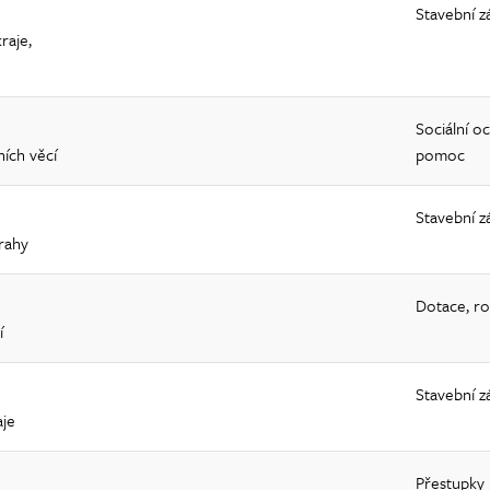
Stavební z
raje,
Sociální oc
ních věcí
pomoc
Stavební z
rahy
Dotace, ro
í
Stavební z
aje
Přestupky