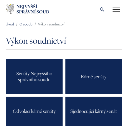
Přeskočit na hlavní obsah
Úvod
O soudu
Výkon soudnictví
Jsi tady:
Výkon soudnictví
Senáty Nejvyššího
Kárné senáty
správního soudu
Odvolací kárné senáty
Sjednocující kárný senát