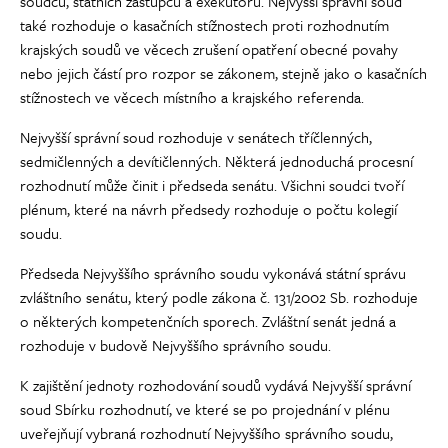
soudců, státních zástupců a exekutorů. Nejvyšší správní soud
také rozhoduje o kasačních stížnostech proti rozhodnutím
krajských soudů ve věcech zrušení opatření obecné povahy
nebo jejich částí pro rozpor se zákonem, stejně jako o kasačních
stížnostech ve věcech místního a krajského referenda.
Nejvyšší správní soud rozhoduje v senátech tříčlenných,
sedmičlenných a devítičlenných. Některá jednoduchá procesní
rozhodnutí může činit i předseda senátu. Všichni soudci tvoří
plénum, které na návrh předsedy rozhoduje o počtu kolegií
soudu.
Předseda Nejvyššího správního soudu vykonává státní správu
zvláštního senátu, který podle zákona č. 131/2002 Sb. rozhoduje
o některých kompetenčních sporech. Zvláštní senát jedná a
rozhoduje v budově Nejvyššího správního soudu.
K zajištění jednoty rozhodování soudů vydává Nejvyšší správní
soud Sbírku rozhodnutí, ve které se po projednání v plénu
uveřejňují vybraná rozhodnutí Nejvyššího správního soudu,