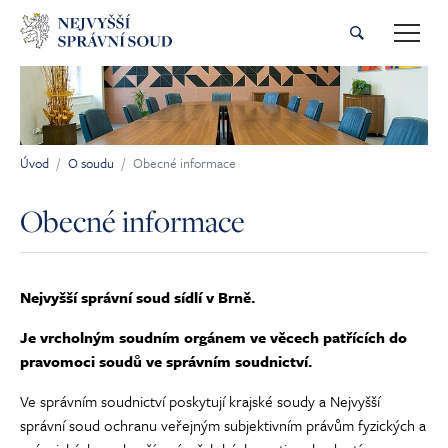
Přeskočit na hlavní obsah
Úvod
O soudu
Obecné informace
Jsi tady:
Obecné informace
Nejvyšší správní soud sídlí v Brně.
Je vrcholným soudním orgánem ve věcech patřících do
pravomoci soudů ve správním soudnictví.
Ve správním soudnictví poskytují krajské soudy a Nejvyšší
správní soud ochranu veřejným subjektivním právům fyzických a