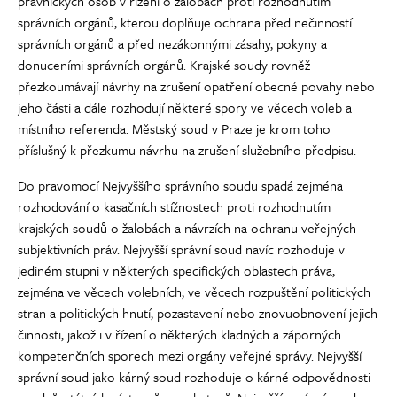
právnických osob v řízení o žalobách proti rozhodnutím
správních orgánů, kterou doplňuje ochrana před nečinností
správních orgánů a před nezákonnými zásahy, pokyny a
donuceními správních orgánů. Krajské soudy rovněž
přezkoumávají návrhy na zrušení opatření obecné povahy nebo
jeho části a dále rozhodují některé spory ve věcech voleb a
místního referenda. Městský soud v Praze je krom toho
příslušný k přezkumu návrhu na zrušení služebního předpisu.
Do pravomocí Nejvyššího správního soudu spadá zejména
rozhodování o kasačních stížnostech proti rozhodnutím
krajských soudů o žalobách a návrzích na ochranu veřejných
subjektivních práv. Nejvyšší správní soud navíc rozhoduje v
jediném stupni v některých specifických oblastech práva,
zejména ve věcech volebních, ve věcech rozpuštění politických
stran a politických hnutí, pozastavení nebo znovuobnovení jejich
činnosti, jakož i v řízení o některých kladných a záporných
kompetenčních sporech mezi orgány veřejné správy. Nejvyšší
správní soud jako kárný soud rozhoduje o kárné odpovědnosti