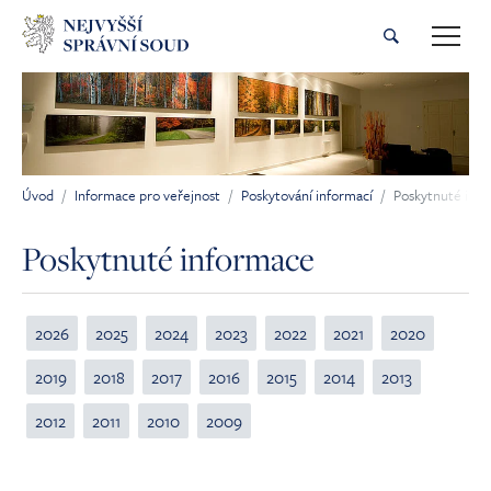
Přeskočit na hlavní obsah
Úvod
Informace pro veřejnost
Poskytování informací
Poskytnuté inf
Jsi tady:
Poskytnuté informace
2026
2025
2024
2023
2022
2021
2020
2019
2018
2017
2016
2015
2014
2013
2012
2011
2010
2009