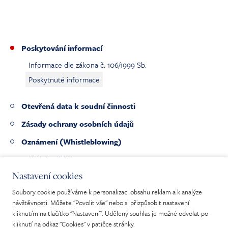
Poskytování informací
Informace dle zákona č. 106/1999 Sb.
Poskytnuté informace
(current)
Otevřená data k soudní činnosti
Zásady ochrany osobních údajů
Oznámení (Whistleblowing)
Veřejné zakázky
Nastavení cookies
Pracovní nabídky
Soubory cookie používáme k personalizaci obsahu reklam a k analýze
Nabídka nepotřebného majetku
návštěvnosti. Můžete "Povolit vše" nebo si přizpůsobit nastavení
kliknutím na tlačítko "Nastavení". Udělený souhlas je možné odvolat po
kliknutí na odkaz "Cookies" v patičce stránky.