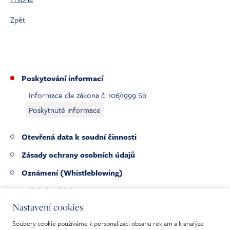
Zpět
Poskytování informací
Informace dle zákona č. 106/1999 Sb.
Poskytnuté informace
Otevřená data k soudní činnosti
Zásady ochrany osobních údajů
Oznámení (Whistleblowing)
Veřejné zakázky
Nastavení cookies
Pracovní nabídky
Soubory cookie používáme k personalizaci obsahu reklam a k analýze
Nabídka nepotřebného majetku