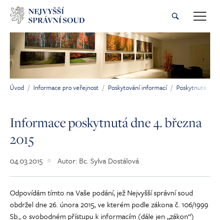
Přeskočit na hlavní obsah
Úvod
Informace pro veřejnost
Poskytování informací
Poskytnuté inf
Jsi tady:
Informace poskytnutá dne 4. března
2015
04.03.2015
Autor:
Bc. Sylva Dostálová
Odpovídám tímto na Vaše podání, jež Nejvyšší správní soud
obdržel dne 26. února 2015, ve kterém podle zákona č. 106/1999
Sb., o svobodném přístupu k informacím (dále jen „zákon“)