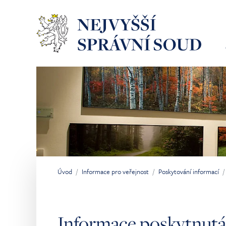
Přeskočit na hlavní obsah
Úvod
Informace pro veřejnost
Poskytování informací
Jsi tady:
Informace poskytnutá 