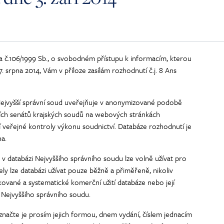
a č.106/1999 Sb., o svobodném přístupu k informacím, kterou
. srpna 2014, Vám v příloze zasílám rozhodnutí č.j. 8 Ans
Nejvyšší správní soud uveřejňuje v anonymizované podobě
ích senátů krajských soudů na webových stránkách
 veřejné kontroly výkonu soudnictví. Databáze rozhodnutí je
a.
v databázi Nejvyššího správního soudu lze volně užívat pro
y lze databázi užívat pouze běžně a přiměřeně, nikoliv
ované a systematické komerční užití databáze nebo její
 Nejvyššího správního soudu.
označte je prosím jejich formou, dnem vydání, číslem jednacím