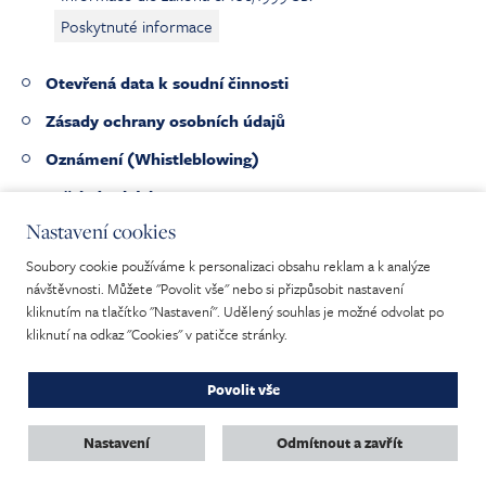
Poskytnuté informace
Otevřená data k soudní činnosti
Zásady ochrany osobních údajů
Oznámení (Whistleblowing)
Veřejné zakázky
Nastavení cookies
Pracovní nabídky
Soubory cookie používáme k personalizaci obsahu reklam a k analýze
Nabídka nepotřebného majetku
návštěvnosti. Můžete "Povolit vše" nebo si přizpůsobit nastavení
kliknutím na tlačítko "Nastavení". Udělený souhlas je možné odvolat po
kliknutí na odkaz "Cookies" v patičce stránky.
Povolit vše
Mapa webu
|
Prohlášení o přístupnosti
|
Cookies
Copyright © 2003 - 2026 Nejvyšší správní soud. Všechna práva vyhrazena.
Nastavení
Odmítnout a zavřít