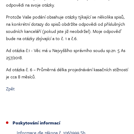
odpovědi na svoje otázky.
Protože Vaše podání obsahuje otázky týkající se několika spisů,
na konkrétní dotazy do spisů obdržíte odpovědi od příslušných
soudních kanceláří (pokud jste již neobdržel). Moje odpověď
bude na otázky zbývající a to č. 1 a č.6.
Ad otázka č.1 - Věc má u Nejvyššího správního soudu sp.zn. 5 As
257/2018.
Ad otázka č. 6 – Průměrná délka projednávání kasačních stížností
je cca 8 měsíců.
Zpět
Poskytování informací
Informace dle zákona č. 106/1999 Sb.