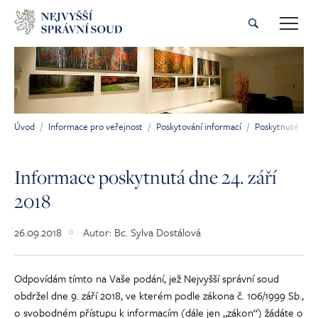
Přeskočit na hlavní obsah
Úvod
Informace pro veřejnost
Poskytování informací
Poskytnuté inf
Jsi tady:
Informace poskytnutá dne 24. září
2018
26.09.2018
Autor:
Bc. Sylva Dostálová
Odpovídám tímto na Vaše podání, jež Nejvyšší správní soud
obdržel dne 9. září 2018, ve kterém podle zákona č. 106/1999 Sb.,
o svobodném přístupu k informacím (dále jen „zákon“) žádáte o