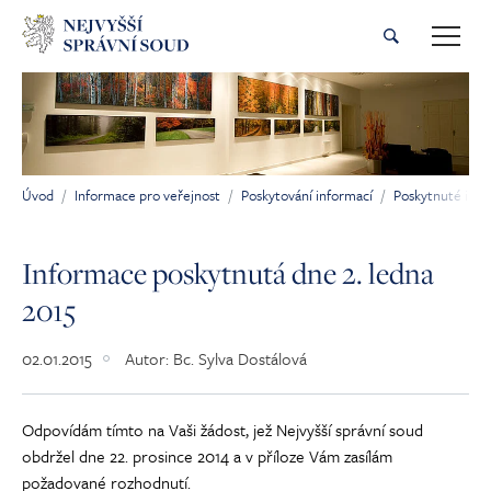
Přeskočit na hlavní obsah
Úvod
Informace pro veřejnost
Poskytování informací
Poskytnuté inf
Jsi tady:
Informace poskytnutá dne 2. ledna
2015
02.01.2015
Autor:
Bc. Sylva Dostálová
Odpovídám tímto na Vaši žádost, jež Nejvyšší správní soud
obdržel dne 22. prosince 2014 a v příloze Vám zasílám
požadované rozhodnutí.