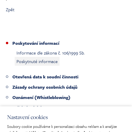
Zpět
Poskytování informací
Informace dle zákona č. 106/1999 Sb.
Poskytnuté informace
Otevřená data k soudní činnosti
Zásady ochrany osobních údajů
Oznámení (Whistleblowing)
Veřejné zakázky
Nastavení cookies
Pracovní nabídky
Soubory cookie používáme k personalizaci obsahu reklam a k analýze
Nabídka nepotřebného majetku