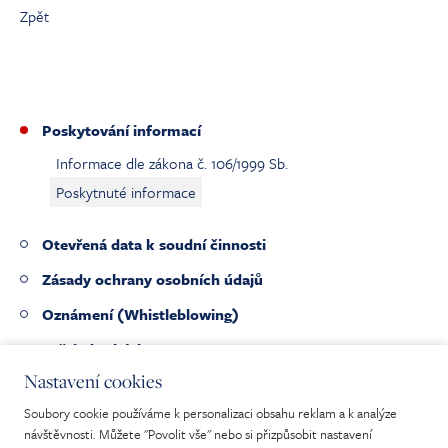
Zpět
Poskytování informací
Informace dle zákona č. 106/1999 Sb.
Poskytnuté informace
Otevřená data k soudní činnosti
Zásady ochrany osobních údajů
Oznámení (Whistleblowing)
Veřejné zakázky
Nastavení cookies
Pracovní nabídky
Soubory cookie používáme k personalizaci obsahu reklam a k analýze
Nabídka nepotřebného majetku
návštěvnosti. Můžete "Povolit vše" nebo si přizpůsobit nastavení