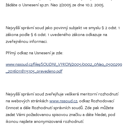
žádáte o Usnesení sp.zn. Nao 2/2005 ze dne 10.2. 2005.
Nejvyšší správní soud jako povinný subjekt ve smyslu § 2 odst. 1
zákona podle § 6 odst. 1 uvedeného zákona odkazuje na
zveřejněnou informaci.
Přímý odkaz na Usnesení je zde:
www.nssoud.cz/files/SOUDNI_VYKON/2005/0002_0Nao_0500299
_20160118115105_prevedeno.pdf
Nejvyšší správní soud zveřejňuje veškerá meritorní rozhodnutí
na webových stránkách
www.nssoud.cz
, odkaz Rozhodovací
činnost a dále Rozhodnutí správních soudů. Zde pak můžete
zadat Vámi požadovanou spisovou značku a dáte hledat; pod
ikonou najdete anonymizovaná rozhodnutí.