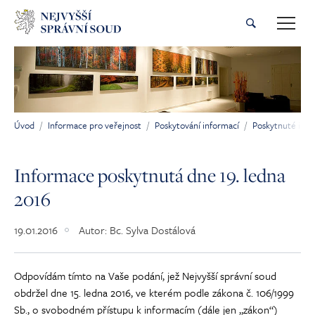
Přeskočit na hlavní obsah
Úvod
Informace pro veřejnost
Poskytování informací
Poskytnuté inf
Jsi tady:
Informace poskytnutá dne 19. ledna
2016
19.01.2016
Autor:
Bc. Sylva Dostálová
Odpovídám tímto na Vaše podání, jež Nejvyšší správní soud
obdržel dne 15. ledna 2016, ve kterém podle zákona č. 106/1999
Sb., o svobodném přístupu k informacím (dále jen „zákon“)