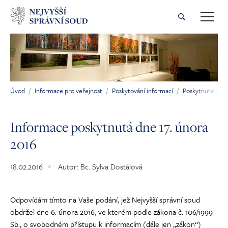
Přeskočit na hlavní obsah
Úvod
Informace pro veřejnost
Poskytování informací
Poskytnuté inf
Jsi tady:
Informace poskytnutá dne 17. února
2016
18.02.2016
Autor:
Bc. Sylva Dostálová
Odpovídám tímto na Vaše podání, jež Nejvyšší správní soud
obdržel dne 6. února 2016, ve kterém podle zákona č. 106/1999
Sb., o svobodném přístupu k informacím (dále jen „zákon“)