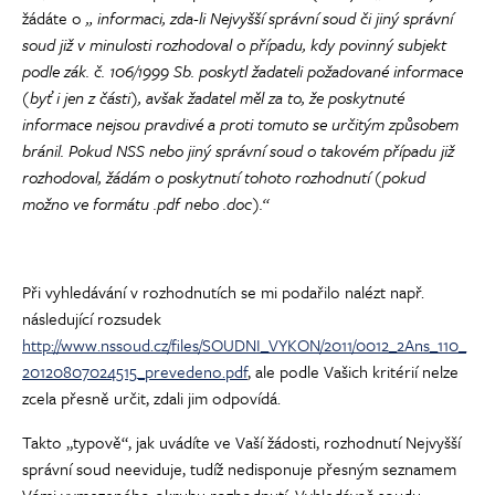
žádáte o
„
informaci, zda-li Nejvyšší správní soud či jiný správní
soud již v minulosti rozhodoval o případu, kdy povinný subjekt
podle zák. č. 106/1999 Sb. poskytl žadateli požadované informace
(byť i jen z části), avšak žadatel měl za to, že poskytnuté
informace nejsou pravdivé a proti tomuto se určitým způsobem
bránil. Pokud NSS nebo jiný správní soud o takovém případu již
rozhodoval, žádám o poskytnutí tohoto rozhodnutí (pokud
možno ve formátu .pdf nebo .doc).“
Při vyhledávání v rozhodnutích se mi podařilo nalézt např.
následující rozsudek
http://www.nssoud.cz/files/SOUDNI_VYKON/2011/0012_2Ans_110_
20120807024515_prevedeno.pdf
, ale podle Vašich kritérií nelze
zcela přesně určit, zdali jim odpovídá.
Takto „typově“, jak uvádíte ve Vaší žádosti, rozhodnutí Nejvyšší
správní soud neeviduje, tudíž nedisponuje přesným seznamem
Vámi vymezeného okruhu rozhodnutí. Vyhledávač soudu