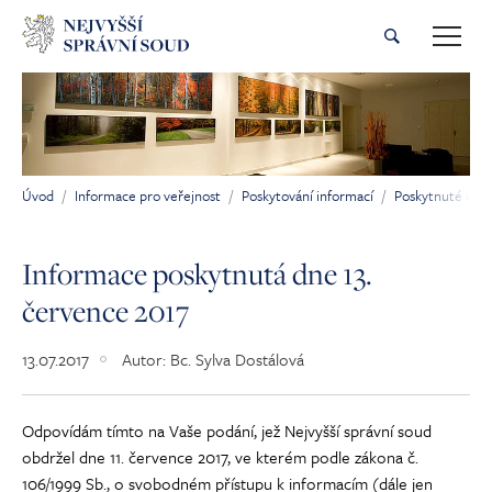
Přeskočit na hlavní obsah
Úvod
Informace pro veřejnost
Poskytování informací
Poskytnuté inf
Jsi tady:
Informace poskytnutá dne 13.
července 2017
13.07.2017
Autor:
Bc. Sylva Dostálová
Odpovídám tímto na Vaše podání, jež Nejvyšší správní soud
obdržel dne 11. července 2017, ve kterém podle zákona č.
106/1999 Sb., o svobodném přístupu k informacím (dále jen