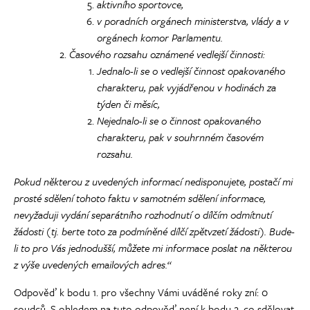
aktivního sportovce,
v poradních orgánech ministerstva, vlády a v
orgánech komor Parlamentu.
Časového rozsahu oznámené vedlejší činnosti:
Jednalo-li se o vedlejší činnost opakovaného
charakteru, pak vyjádřenou v hodinách za
týden či měsíc,
Nejednalo-li se o činnost opakovaného
charakteru, pak v souhrnném časovém
rozsahu.
Pokud některou z uvedených informací nedisponujete, postačí mi
prosté sdělení tohoto faktu v samotném sdělení informace,
nevyžaduji vydání separátního rozhodnutí o dílčím odmítnutí
žádosti (tj. berte toto za podmíněné dílčí zpětvzetí žádosti). Bude-
li to pro Vás jednodušší, můžete mi informace poslat na některou
z výše uvedených emailových adres.“
Odpověď k bodu 1. pro všechny Vámi uváděné roky zní: 0
soudců. S ohledem na tuto odpověď není k bodu 2. co sdělovat.