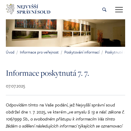
Přeskočit na hlavní obsah
Úvod
Informace pro veřejnost
Poskytování informací
Poskytnuté inf
Jsi tady:
Informace poskytnutá 7. 7.
07.07.2025
Odpovídám tímto na Vaše podání, jež Nejvyšší správní soud
obdržel dne 1. 7. 2025, ve kterém
„ve smyslu § 13 a násl. zákona č.
106/1999 Sb., o svobodném přístupu k informacím Vás tímto
žádám o sdělení následujících informací týkajících se oznamovací