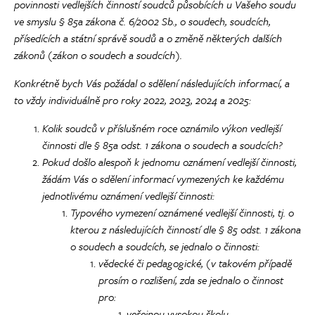
povinnosti vedlejších činností soudců působících u Vašeho soudu
ve smyslu § 85a zákona č. 6/2002 Sb., o soudech, soudcích,
přísedících a státní správě soudů a o změně některých dalších
zákonů (zákon o soudech a soudcích).
Konkrétně bych Vás požádal o sdělení následujících informací, a
to vždy individuálně pro roky 2022, 2023, 2024 a 2025:
Kolik soudců v příslušném roce oznámilo výkon vedlejší
činnosti dle § 85a odst. 1 zákona o soudech a soudcích?
Pokud došlo alespoň k jednomu oznámení vedlejší činnosti,
žádám Vás o sdělení informací vymezených ke každému
jednotlivému oznámení vedlejší činnosti:
Typového vymezení oznámené vedlejší činnosti, tj. o
kterou z následujících činností dle § 85 odst. 1 zákona
o soudech a soudcích, se jednalo o činnosti:
vědecké či pedagogické, (v takovém případě
prosím o rozlišení, zda se jednalo o činnost
pro:
veřejnou vysokou školu,