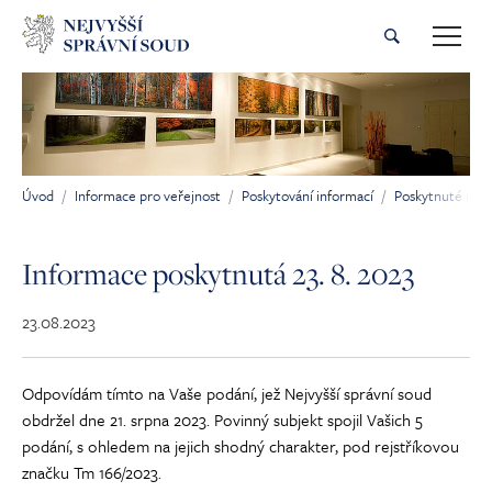
Přeskočit na hlavní obsah
Úvod
Informace pro veřejnost
Poskytování informací
Poskytnuté inf
Jsi tady:
Informace poskytnutá 23. 8. 2023
23.08.2023
Odpovídám tímto na Vaše podání, jež Nejvyšší správní soud
obdržel dne 21. srpna 2023. Povinný subjekt spojil Vašich 5
podání, s ohledem na jejich shodný charakter, pod rejstříkovou
značku Tm 166/2023.