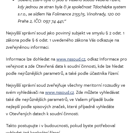
kdy jednou ze stran byla či je společnost Tdocházka system
s.r.o., se sídlem Na Folimance 2155/15, Vinohrady, 120 00
Praha 2, IČO: 097 74 441;“
Nejvyšší správní soud jako povinný subjekt ve smyslu § 2 odst. 1
zákona podle § 6 odst. 1 uvedeného zákona Vás odkazuje na
zveřejněnou informaci.
Informace lze dohledat na
www.nssoud.cz
, odkaz Informace pro
veřejnost a zde Otevřená data k soudní činnosti, kde lze hledat
podle nejrůznějších parametrů, a také podle účastníka řízení.
Nejvyšší správní soud zveřejňuje všechny meritorní rozsudky ve
svém vyhledávači na
www.nssoud.cz
. Zde můžete vyhledávat
také dle nejrůznějších parametrů; ve Vašem případě bude
nejlepší podle spisových značek, které případně vyhledáte
v Otevřených datech k soudní činnosti.
Takto postupujte i v budoucnosti, pokud byste potřeboval
vyhledat jiná konkrétní řízení.