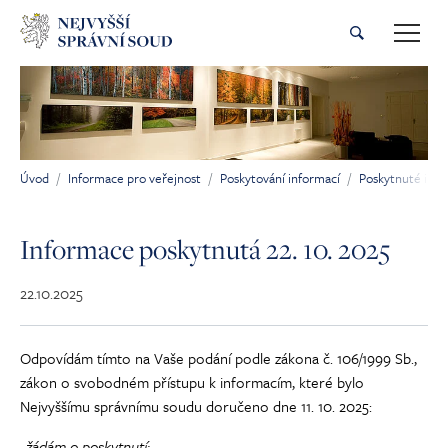
Přeskočit na hlavní obsah
Úvod
Informace pro veřejnost
Poskytování informací
Poskytnuté inf
Jsi tady:
Informace poskytnutá 22. 10. 2025
22.10.2025
Odpovídám tímto na Vaše podání podle zákona č. 106/1999 Sb.,
zákon o svobodném přístupu k informacím, které bylo
Nejvyššímu správnímu soudu doručeno dne 11. 10. 2025:
„
žádám o poskytnutí: