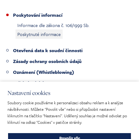
Poskytování informací
Informace dle zákona č. 106/1999 Sb.
Poskytnuté informace
Otevřená data k soudní činnosti
Zásady ochrany osobních údajů
Oznámení (Whistleblowing)
Veřejné zakázky
Nastavení cookies
Pracovní nabídky
Soubory cookie používáme k personalizaci obsahu reklam a k analýze
Nabídka nepotřebného majetku
návštěvnosti. Můžete "Povolit vše" nebo si přizpůsobit nastavení
kliknutím na tlačítko "Nastavení". Udělený souhlas je možné odvolat po
kliknutí na odkaz "Cookies" v patičce stránky.
Povolit vše