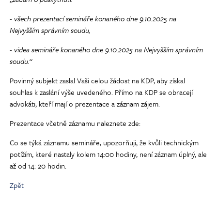
- všech prezentací semináře konaného dne 9.10.2025 na
Nejvyšším správním soudu,
- videa semináře konaného dne 9.10.2025 na Nejvyšším správním
soudu.“
Povinný subjekt zaslal Vaši celou žádost na KDP, aby získal
souhlas k zaslání výše uvedeného. Přímo na KDP se obracejí
advokáti, kteří mají o prezentace a záznam zájem.
Prezentace včetně záznamu naleznete zde:
Co se týká záznamu semináře, upozorňuji, že kvůli technickým
potížím, které nastaly kolem 14:00 hodiny, není záznam úplný, ale
až od 14: 20 hodin.
Zpět