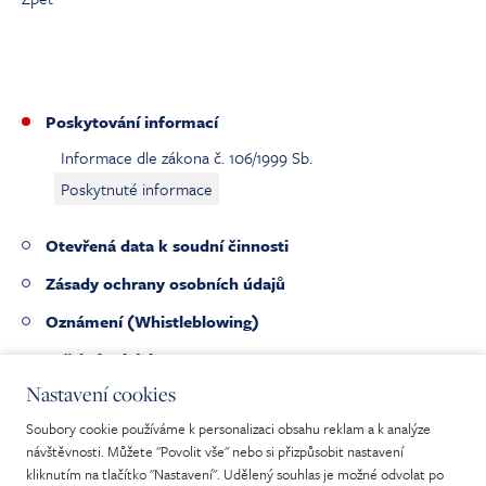
Poskytování informací
Informace dle zákona č. 106/1999 Sb.
Poskytnuté informace
Otevřená data k soudní činnosti
Zásady ochrany osobních údajů
Oznámení (Whistleblowing)
Veřejné zakázky
Nastavení cookies
Pracovní nabídky
Soubory cookie používáme k personalizaci obsahu reklam a k analýze
Nabídka nepotřebného majetku
návštěvnosti. Můžete "Povolit vše" nebo si přizpůsobit nastavení
kliknutím na tlačítko "Nastavení". Udělený souhlas je možné odvolat po