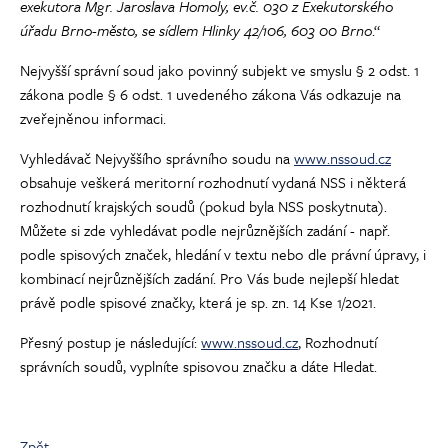
exekutora Mgr. Jaroslava Homoly, ev.č. 030 z Exekutorského
úřadu Brno-město, se sídlem Hlinky 42/106, 603 00 Brno
.“
Nejvyšší správní soud jako povinný subjekt ve smyslu § 2 odst. 1
zákona podle § 6 odst. 1 uvedeného zákona Vás odkazuje na
zveřejněnou informaci.
Vyhledávač Nejvyššího správního soudu na
www.nssoud.cz
obsahuje veškerá meritorní rozhodnutí vydaná NSS i některá
rozhodnutí krajských soudů (pokud byla NSS poskytnuta).
Můžete si zde vyhledávat podle nejrůznějších zadání - např.
podle spisových značek, hledání v textu nebo dle právní úpravy, i
kombinací nejrůznějších zadání. Pro Vás bude nejlepší hledat
právě podle spisové značky, která je sp. zn. 14 Kse 1/2021.
Přesný postup je následující:
www.nssoud.cz
, Rozhodnutí
správních soudů, vyplníte spisovou značku a dáte Hledat.
Zpět