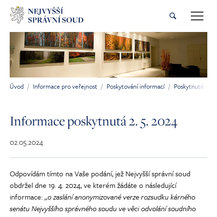
Přeskočit na hlavní obsah
Úvod
Informace pro veřejnost
Poskytování informací
Poskytnuté inf
Jsi tady:
Informace poskytnutá 2. 5. 2024
02.05.2024
Odpovídám tímto na Vaše podání, jež Nejvyšší správní soud
obdržel dne 19. 4. 2024, ve kterém žádáte o následující
informace:
„
o zaslání anonymizované verze rozsudku kárného
senátu Nejvyššího správného soudu ve věci odvolání soudního