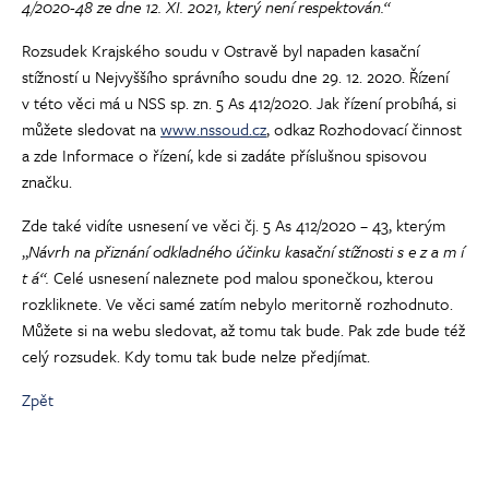
4/2020-48 ze dne 12. XI. 2021, který není respektován.“
Rozsudek Krajského soudu v Ostravě byl napaden kasační
stížností u Nejvyššího správního soudu dne 29. 12. 2020. Řízení
v této věci má u NSS sp. zn. 5 As 412/2020. Jak řízení probíhá, si
můžete sledovat na
www.nssoud.cz
, odkaz Rozhodovací činnost
a zde Informace o řízení, kde si zadáte příslušnou spisovou
značku.
Zde také vidíte usnesení ve věci čj. 5 As 412/2020 – 43, kterým
„
Návrh na přiznání odkladného účinku kasační stížnosti
s e z a m í
t á“.
Celé usnesení naleznete pod malou sponečkou, kterou
rozkliknete. Ve věci samé zatím nebylo meritorně rozhodnuto.
Můžete si na webu sledovat, až tomu tak bude. Pak zde bude též
celý rozsudek. Kdy tomu tak bude nelze předjímat.
Zpět