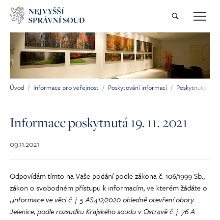
Přeskočit na hlavní obsah
Úvod
Informace pro veřejnost
Poskytování informací
Poskytnuté inf
Jsi tady:
Informace poskytnutá 19. 11. 2021
09.11.2021
Odpovídám tímto na Vaše podání podle zákona č. 106/1999 Sb.,
zákon o svobodném přístupu k informacím, ve kterém žádáte o
„
informace ve věci č. j. 5 AS412/2020 ohledně otevření obory
Jelenice, podle rozsudku Krajského soudu v Ostravě č. j. 76 A