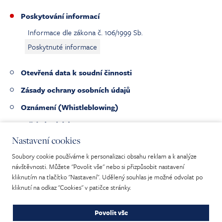
Poskytování informací
Informace dle zákona č. 106/1999 Sb.
Poskytnuté informace
Otevřená data k soudní činnosti
Zásady ochrany osobních údajů
Oznámení (Whistleblowing)
Veřejné zakázky
Nastavení cookies
Pracovní nabídky
Soubory cookie používáme k personalizaci obsahu reklam a k analýze
Nabídka nepotřebného majetku
návštěvnosti. Můžete "Povolit vše" nebo si přizpůsobit nastavení
kliknutím na tlačítko "Nastavení". Udělený souhlas je možné odvolat po
kliknutí na odkaz "Cookies" v patičce stránky.
Povolit vše
Mapa webu
|
Prohlášení o přístupnosti
|
Cookies