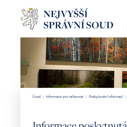
Přeskočit na hlavní obsah
Úvod
Informace pro veřejnost
Poskytování informací
Jsi tady:
Informace poskytnutá 