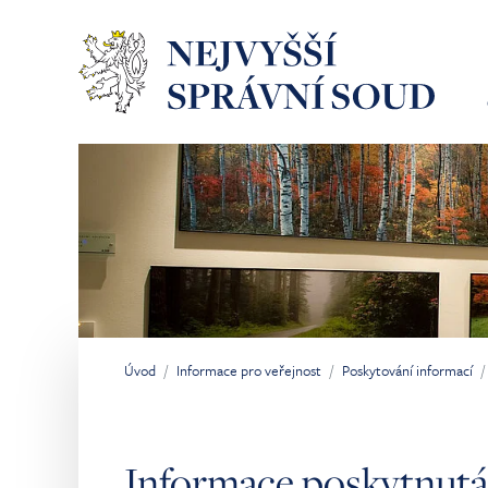
Přeskočit na hlavní obsah
Úvod
Informace pro veřejnost
Poskytování informací
Jsi tady:
Informace poskytnutá 