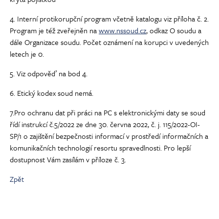
4. Interní protikorupční program včetně katalogu viz příloha č. 2.
Program je též zveřejněn na
www.nssoud.cz
, odkaz O soudu a
dále Organizace soudu. Počet oznámení na korupci v uvedených
letech je 0.
5. Viz odpověď na bod 4.
6. Etický kodex soud nemá.
7.Pro ochranu dat při práci na PC s elektronickými daty se soud
řídí instrukcí č.5/2022 ze dne 30. června 2022, č. j. 115/2022-OI-
SP/1 o zajištění bezpečnosti informací v prostředí informačních a
komunikačních technologií resortu spravedlnosti. Pro lepší
dostupnost Vám zasílám v příloze č. 3.
Zpět