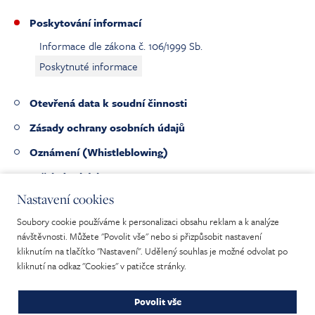
Poskytování informací
Informace dle zákona č. 106/1999 Sb.
Poskytnuté informace
Otevřená data k soudní činnosti
Zásady ochrany osobních údajů
Oznámení (Whistleblowing)
Veřejné zakázky
Nastavení cookies
Pracovní nabídky
Soubory cookie používáme k personalizaci obsahu reklam a k analýze
Nabídka nepotřebného majetku
návštěvnosti. Můžete "Povolit vše" nebo si přizpůsobit nastavení
kliknutím na tlačítko "Nastavení". Udělený souhlas je možné odvolat po
kliknutí na odkaz "Cookies" v patičce stránky.
Povolit vše
Mapa webu
|
Prohlášení o přístupnosti
|
Cookies