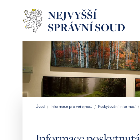
Přeskočit na hlavní obsah
Úvod
Informace pro veřejnost
Poskytování informací
Jsi tady:
Informace poskytnutá 