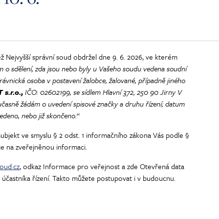
 Nejvyšší správní soud obdržel dne 9. 6. 2026, ve kterém
 o sdělení, zda jsou nebo byly u Vašeho soudu vedena soudní
právnická osoba v postavení žalobce, žalované, případně jiného
s.r.o.,
IČO: 02602199, se sídlem Hlavní 372, 250 90 Jirny V
oučasně žádám o uvedení spisové značky a druhu řízení; datum
 vedeno, nebo již skončeno.“
subjekt ve smyslu § 2 odst. 1 informačního zákona Vás podle §
e na zveřejněnou informaci.
oud.cz
, odkaz Informace pro veřejnost a zde Otevřená data
e účastníka řízení. Takto můžete postupovat i v budoucnu.