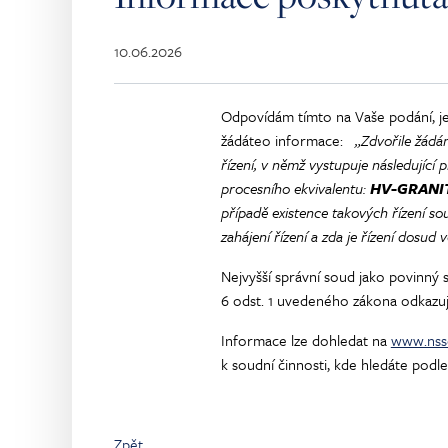
10.06.2026
Odpovídám tímto na Vaše podání, jež
žádáte
o informace:
„Zdvořile žádám
řízení, v němž vystupuje následující 
procesního ekvivalentu:
HV-GRANIT 
případě existence takových řízení s
zahájení řízení a zda je řízení dosud
Nejvyšší správní soud jako povinný 
6 odst. 1 uvedeného zákona odkazuj
Informace lze dohledat na
www.nss
k soudní činnosti, kde hledáte podl
Zpět