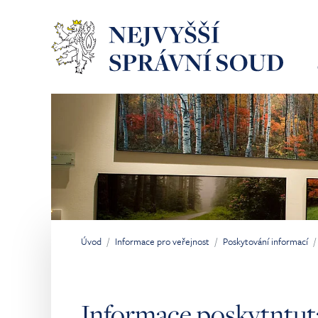
Přeskočit na hlavní obsah
Úvod
Informace pro veřejnost
Poskytování informací
Jsi tady:
Informace poskytntutá 