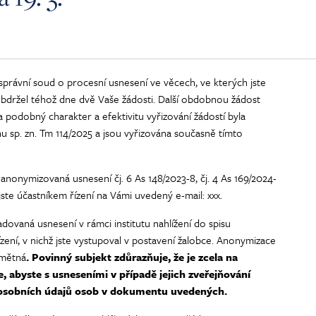
 správní soud o procesní usnesení ve věcech, ve kterých jste
obdržel téhož dne dvě Vaše žádosti. Další obdobnou žádost
a podobný charakter a efektivitu vyřizování žádostí byla
u sp. zn. Tm 114/2025 a jsou vyřizována současně tímto
nonymizovaná usnesení čj. 6 As 148/2023-8, čj. 4 As 169/2024-
 jste účastníkem řízení na Vámi uvedený e-mail: xxx.
ovaná usnesení v rámci institutu nahlížení do spisu
ízení, v nichž jste vystupoval v postavení žalobce. Anonymizace
dmětná
. Povinný subjekt zdůrazňuje, že je zcela na
, abyste s usneseními v případě jejich zveřejňování
 osobních údajů osob v dokumentu uvedených.