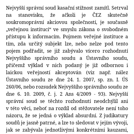
Nejvyšší správní soud kasační stížnost zamítl. Setrval
na stanovisku, že ačkoli je ČEZ skutečně
soukromoprávní akciovou společností, je současně
„veřejnou institucí“ ve smyslu zákona o svobodném
přístupu k informacím. Pojmem veřejné instituce a
tím, zda určitý subjekt lze, nebo nelze pod tento
pojem podřadit, se již zabývalo vícero rozhodnutí
Nejvyššího správního soudu a Ústavního soudu,
přičemž výklad v nich podaný je již odbornou i
laickou veřejností akceptován (viz např. nález
Ústavního soudu ze dne 24. 1. 2007, sp. zn. I. ÚS
260/06, nebo rozsudek Nejvyššího správního soudu ze
dne 6. 10. 2009, č. j. 2 Ans 4/2009 - 93). Nejvyšší
správní soud se těchto rozhodnutí neodchýlil ani
v této věci, neboť na rozdíl od stěžovatele není toho
názoru, že se jedná o výklad absurdní. Z judikatury
soudů je jasně patrné, a lze to sledovat v jejím vývoji,
jak se zabývala jednotlivými konkrétními kauzami,