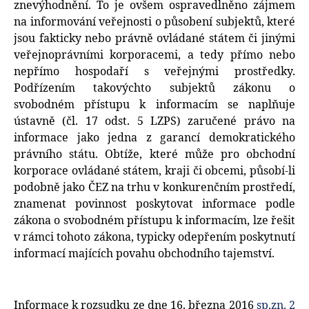
znevýhodnění. To je ovšem ospravedlněno zájmem
na informování veřejnosti o působení subjektů, které
jsou fakticky nebo právně ovládané státem či jinými
veřejnoprávními korporacemi, a tedy přímo nebo
nepřímo hospodaří s veřejnými prostředky.
Podřízením takovýchto subjektů zákonu o
svobodném přístupu k informacím se naplňuje
ústavně (čl. 17 odst. 5 LZPS) zaručené právo na
informace jako jedna z garancí demokratického
právního státu. Obtíže, které může pro obchodní
korporace ovládané státem, kraji či obcemi, působí-li
podobně jako ČEZ na trhu v konkurenčním prostředí,
znamenat povinnost poskytovat informace podle
zákona o svobodném přístupu k informacím, lze řešit
v rámci tohoto zákona, typicky odepřením poskytnutí
informací majících povahu obchodního tajemství.
Informace k rozsudku ze dne 16. března 2016
sp.zn. 2