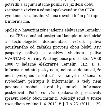
potvrdil a argumentačně posílil své již delší dobu
zastávané závěry a odmítl opakované snahy ČEZu
vymknout se z dosahu zákona o svobodném přístupu
k informacím.
Spolek „V havarijní zóně jaderné elektrárny Temelín“
se na ČEZu domáhal poskytnutí kompletní technické
a technologické dokumentace vsázek paliva
používaného od začátku provozu obou bloků (tzv.
pasporty paliva) a analýzy vhodnosti paliva
VVANTAGE - 6 firmy Westinghouse pro reaktor VVER
1000 v jaderné elektrárně Temelín. ČEZ, a. s.,
informace odmítl poskytnout, neboť se domníval, že
není „veřejnou institucí“ ve smyslu zákona o
svobodném přístupu k informacím, a tedy není
povinnou osobou, která by musela informace
poskytovat. Poté, co věc opakovaně posuzovaly
správní soudy obou instancí, Městský soud v Praze
rozsudkem ze dne 1. 4. 2015, č. j. 7 A 251/2011 – 125,