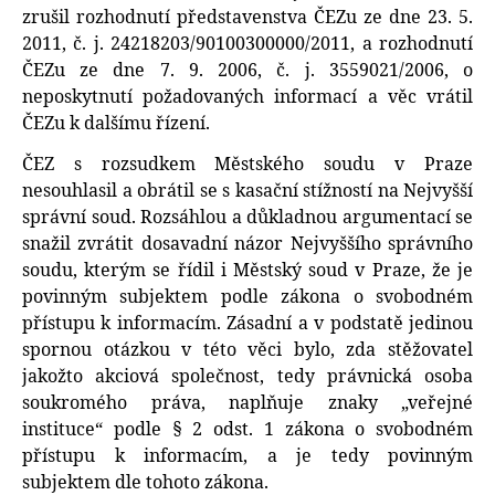
zrušil rozhodnutí představenstva ČEZu ze dne 23. 5.
2011, č. j. 24218203/90100300000/2011, a rozhodnutí
ČEZu ze dne 7. 9. 2006, č. j. 3559021/2006, o
neposkytnutí požadovaných informací a věc vrátil
ČEZu k dalšímu řízení.
ČEZ s rozsudkem Městského soudu v Praze
nesouhlasil a obrátil se s kasační stížností na Nejvyšší
správní soud. Rozsáhlou a důkladnou argumentací se
snažil zvrátit dosavadní názor Nejvyššího správního
soudu, kterým se řídil i Městský soud v Praze, že je
povinným subjektem podle zákona o svobodném
přístupu k informacím. Zásadní a v podstatě jedinou
spornou otázkou v této věci bylo, zda stěžovatel
jakožto akciová společnost, tedy právnická osoba
soukromého práva, naplňuje znaky „veřejné
instituce“ podle § 2 odst. 1 zákona o svobodném
přístupu k informacím, a je tedy povinným
subjektem dle tohoto zákona.