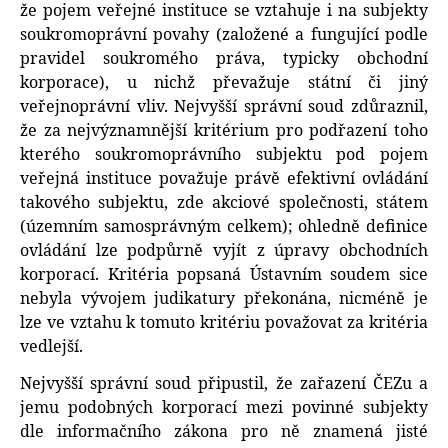
že pojem veřejné instituce se vztahuje i na subjekty
soukromoprávní povahy (založené a fungující podle
pravidel soukromého práva, typicky obchodní
korporace), u nichž převažuje státní či jiný
veřejnoprávní vliv. Nejvyšší správní soud zdůraznil,
že za nejvýznamnější kritérium pro podřazení toho
kterého soukromoprávního subjektu pod pojem
veřejná instituce považuje právě efektivní ovládání
takového subjektu, zde akciové společnosti, státem
(územním samosprávným celkem); ohledně definice
ovládání lze podpůrně vyjít z úpravy obchodních
korporací. Kritéria popsaná Ústavním soudem sice
nebyla vývojem judikatury překonána, nicméně je
lze ve vztahu k tomuto kritériu považovat za kritéria
vedlejší.
Nejvyšší správní soud připustil, že zařazení ČEZu a
jemu podobných korporací mezi povinné subjekty
dle informačního zákona pro ně znamená jisté