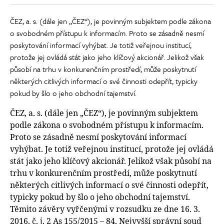
ČEZ, a. s. (dále jen „ČEZ“), je povinným subjektem podle zákona
o svobodném přístupu k informacím. Proto se zásadně nesmí
poskytování informací vyhýbat. Je totiž veřejnou institucí,
protože jej ovládá stát jako jeho klíčový akcionář. Jelikož však
působí na trhu v konkurenčním prostředí, může poskytnutí
některých citlivých informací o své činnosti odepřít, typicky
pokud by šlo o jeho obchodní tajemství.
ČEZ, a. s. (dále jen „ČEZ“), je povinným subjektem
podle zákona o svobodném přístupu k informacím.
Proto se zásadně nesmí poskytování informací
vyhýbat. Je totiž veřejnou institucí, protože jej ovládá
stát jako jeho klíčový akcionář. Jelikož však působí na
trhu v konkurenčním prostředí, může poskytnutí
některých citlivých informací o své činnosti odepřít,
typicky pokud by šlo o jeho obchodní tajemství.
Těmito závěry vyřčenými v rozsudku ze dne 16. 3.
2016, č. j. 2 As 155/2015 – 84, Nejvyšší správní soud