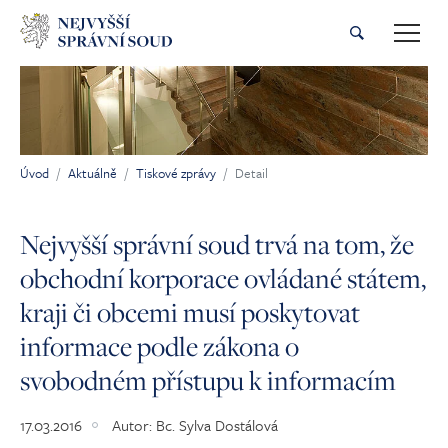
Přeskočit na hlavní obsah
Úvod
Aktuálně
Tiskové zprávy
Detail
Jsi tady:
Nejvyšší správní soud trvá na tom, že
obchodní korporace ovládané státem,
kraji či obcemi musí poskytovat
informace podle zákona o
svobodném přístupu k informacím
17.03.2016
Autor:
Bc. Sylva Dostálová