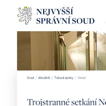
Přeskočit na hlavní obsah
Úvod
Aktuálně
Tiskové zprávy
Detail
Jsi tady:
Trojstranné setkání N