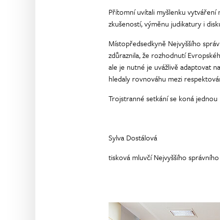
Přítomní uvítali myšlenku vytváření
zkušeností, výměnu judikatury i disk
Místopředsedkyně Nejvyššího správ
zdůraznila, že rozhodnutí Evropské
ale je nutné je uvážlivě adaptovat n
hledaly rovnováhu mezi respektován
Trojstranné setkání se koná jednou 
Sylva Dostálová
tisková mluvčí Nejvyššího správníh