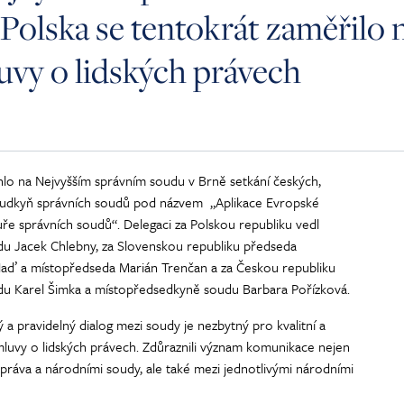
 Polska se tentokrát zaměřilo 
uvy o lidských právech
hlo na Nejvyšším správním soudu v Brně setkání českých,
oudkyň správních soudů pod názvem „Aplikace Evropské
uře správních soudů“. Delegaci za Polskou republiku vedl
du Jacek Chlebny, za Slovenskou republiku předseda
Naď a místopředseda Marián Trenčan a za Českou republiku
du Karel Šimka a místopředsedkyně soudu Barbara Pořízková.
ý a pravidelný dialog mezi soudy je nezbytný pro kvalitní a
mluvy o lidských právech. Zdůraznili význam komunikace nejen
ráva a národními soudy, ale také mezi jednotlivými národními