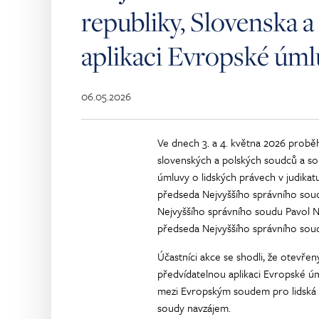
republiky, Slovenska a
aplikaci Evropské úml
06.05.2026
Ve dnech 3. a 4. května 2026 probě
slovenských a polských soudců a s
úmluvy o lidských právech v judikat
předseda Nejvyššího správního sou
Nejvyššího správního soudu Pavol 
předseda Nejvyššího správního sou
Účastníci akce se shodli, že otevřen
předvídatelnou aplikaci Evropské ú
mezi Evropským soudem pro lidská p
soudy navzájem.