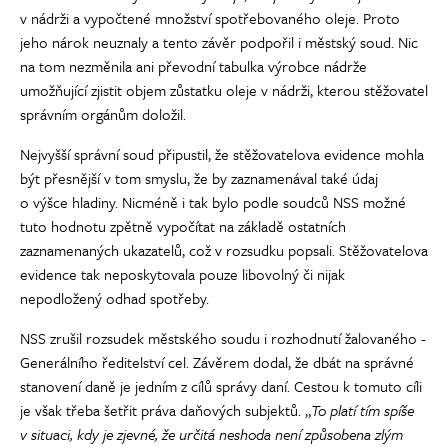
v nádrži a vypočtené množství spotřebovaného oleje. Proto
jeho nárok neuznaly a tento závěr podpořil i městský soud. Nic
na tom nezměnila ani převodní tabulka výrobce nádrže
umožňující zjistit objem zůstatku oleje v nádrži, kterou stěžovatel
správním orgánům doložil.
Nejvyšší správní soud připustil, že stěžovatelova evidence mohla
být přesnější v tom smyslu, že by zaznamenával také údaj
o výšce hladiny. Nicméně i tak bylo podle soudců NSS možné
tuto hodnotu zpětně vypočítat na základě ostatních
zaznamenaných ukazatelů, což v rozsudku popsali. Stěžovatelova
evidence tak neposkytovala pouze libovolný či nijak
nepodložený odhad spotřeby.
NSS zrušil rozsudek městského soudu i rozhodnutí žalovaného -
Generálního ředitelství cel. Závěrem dodal, že dbát na správné
stanovení daně je jedním z cílů správy daní. Cestou k tomuto cíli
je však třeba šetřit práva daňových subjektů. „
To platí tím spíše
v situaci, kdy je zjevné, že určitá neshoda není způsobena zlým