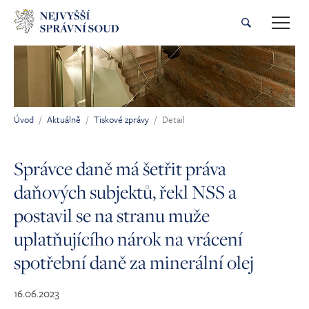
Přeskočit na hlavní obsah
Úvod
Aktuálně
Tiskové zprávy
Detail
Jsi tady:
Správce daně má šetřit práva
daňových subjektů, řekl NSS a
postavil se na stranu muže
uplatňujícího nárok na vrácení
spotřební daně za minerální olej
16.06.2023