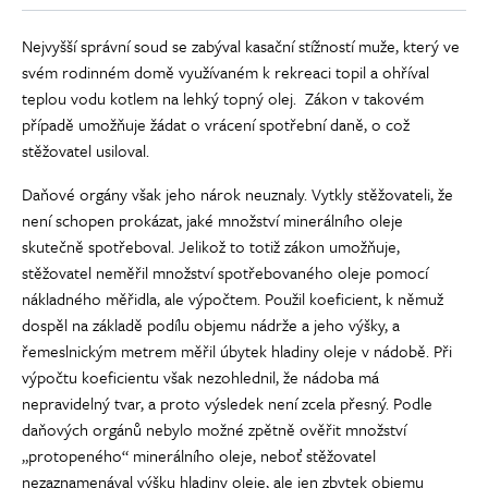
Nejvyšší správní soud se zabýval kasační stížností muže, který ve
svém rodinném domě využívaném k rekreaci topil a ohříval
teplou vodu kotlem na lehký topný olej. Zákon v takovém
případě umožňuje žádat o vrácení spotřební daně, o což
stěžovatel usiloval.
Daňové orgány však jeho nárok neuznaly. Vytkly stěžovateli, že
není schopen prokázat, jaké množství minerálního oleje
skutečně spotřeboval. Jelikož to totiž zákon umožňuje,
stěžovatel neměřil množství spotřebovaného oleje pomocí
nákladného měřidla, ale výpočtem. Použil koeficient, k němuž
dospěl na základě podílu objemu nádrže a jeho výšky, a
řemeslnickým metrem měřil úbytek hladiny oleje v nádobě. Při
výpočtu koeficientu však nezohlednil, že nádoba má
nepravidelný tvar, a proto výsledek není zcela přesný. Podle
daňových orgánů nebylo možné zpětně ověřit množství
„protopeného“ minerálního oleje, neboť stěžovatel
nezaznamenával výšku hladiny oleje, ale jen zbytek objemu