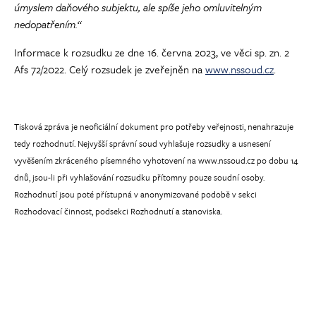
úmyslem daňového subjektu, ale spíše jeho omluvitelným
nedopatřením.“
Informace k rozsudku ze dne 16. června 2023, ve věci sp. zn. 2
Afs 72/2022. Celý rozsudek je zveřejněn na
www.nssoud.cz
.
Tisková zpráva je neoficiální dokument pro potřeby veřejnosti, nenahrazuje
tedy rozhodnutí. Nejvyšší správní soud vyhlašuje rozsudky a usnesení
vyvěšením zkráceného písemného vyhotovení na www.nssoud.cz po dobu 14
dnů, jsou-li při vyhlašování rozsudku přítomny pouze soudní osoby.
Rozhodnutí jsou poté přístupná v anonymizované podobě v sekci
Rozhodovací činnost, podsekci Rozhodnutí a stanoviska.