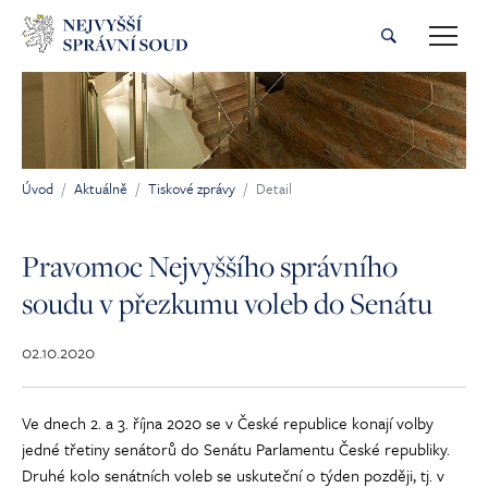
Přeskočit na hlavní obsah
Úvod
Aktuálně
Tiskové zprávy
Detail
Jsi tady:
Pravomoc Nejvyššího správního
soudu v přezkumu voleb do Senátu
02.10.2020
Ve dnech 2. a 3. října 2020 se v České republice konají volby
jedné třetiny senátorů do Senátu Parlamentu České republiky.
Druhé kolo senátních voleb se uskuteční o týden později, tj. v