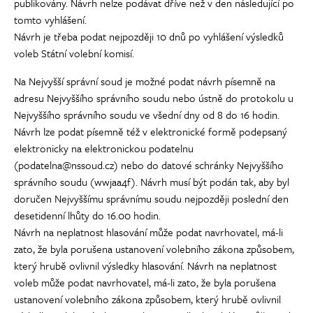
publikovány. Návrh nelze podávat dříve než v den následující po
tomto vyhlášení.
Návrh je třeba podat nejpozději 10 dnů po vyhlášení výsledků
voleb Státní volební komisí.
Na Nejvyšší správní soud je možné podat návrh písemně na
adresu Nejvyššího správního soudu nebo ústně do protokolu u
Nejvyššího správního soudu ve všední dny od 8 do 16 hodin.
Návrh lze podat písemně též v elektronické formě podepsaný
elektronicky na elektronickou podatelnu
(podatelna@nssoud.cz) nebo do datové schránky Nejvyššího
správního soudu (wwjaa4f). Návrh musí být podán tak, aby byl
doručen Nejvyššímu správnímu soudu nejpozději poslední den
desetidenní lhůty do 16.00 hodin.
Návrh na neplatnost hlasování může podat navrhovatel, má-li
zato, že byla porušena ustanovení volebního zákona způsobem,
který hrubě ovlivnil výsledky hlasování. Návrh na neplatnost
voleb může podat navrhovatel, má-li zato, že byla porušena
ustanovení volebního zákona způsobem, který hrubě ovlivnil