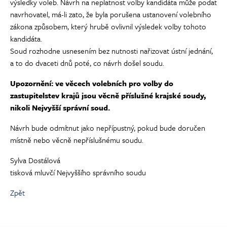
výsledky voleb. Návrh na neplatnost volby kandidáta může podat
navrhovatel, má-li zato, že byla porušena ustanovení volebního
zákona způsobem, který hrubě ovlivnil výsledek volby tohoto
kandidáta.
Soud rozhodne usnesením bez nutnosti nařizovat ústní jednání,
a to do dvaceti dnů poté, co návrh došel soudu.
Upozornění: ve věcech volebních pro volby do
zastupitelstev krajů jsou věcně příslušné krajské soudy,
nikoli Nejvyšší správní soud.
Návrh bude odmítnut jako nepřípustný, pokud bude doručen
místně nebo věcně nepříslušnému soudu.
Sylva Dostálová
tisková mluvčí Nejvyššího správního soudu
Zpět