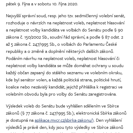
pátek 9. října a v sobotu 10. října 2020.
Nejvyšší správní soud, resp. jeho tzv. sedmičlenný volební senát,
rozhoduje o návrzích na neplatnost voleb, neplatnost hlasování
a neplatnost volby kandidáta ve volbách do Senátu podle § 90
zákona č. 150/2002 Sb., soudní řád správní, a podle § 87 odst. 2
až 5 zákona č. 247/1995 Sb., o volbách do Parlamentu České
republiky a o změně a doplnění některých dalších zákonů.
Podáním návrhu na neplatnost voleb, neplatnost hlasování či
neplatnost volby kandidáta se může domáhat ochrany u soudu
každý občan zapsaný do stálého seznamu ve volebním okrsku,
kde byl senátor volen, a každá politická strana, politické hnutí,
koalice nebo nezávislý kandidát, jejichž přihláška k registraci ve
volebním obvodu byla pro volby do Senátu zaregistrována.
Výsledek voleb do Senátu bude vyhlášen sdělením ve Sbírce
zákonů (§ 77 zákona č. 247/1995 Sb.); elektronická Sbírka zákonů
je dostupná na
aplikace.mvcr.cz/sbirka-zakonu/)
. Den vyhlášení
výsledků je právě den, kdy jsou tyto výsledky ve Sbírce zákonů