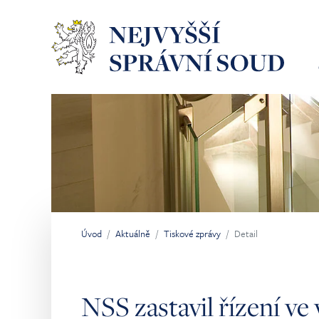
Přeskočit na hlavní obsah
Úvod
Aktuálně
Tiskové zprávy
Detail
Jsi tady:
NSS zastavil řízení ve