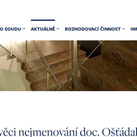
O SOUDU
AKTUÁLNĚ
ROZHODOVACÍ ČINNOST
IN
 věci nejmenování doc. Ošťádal