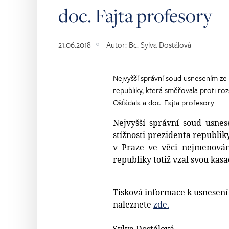
doc. Fajta profesory
21.06.2018
Autor:
Bc. Sylva Dostálová
Nejvyšší správní soud usnesením ze dn
republiky, která směřovala proti r
Ošťádala a doc. Fajta profesory.
Nejvyšší správní soud usnes
stížnosti prezidenta republi
v Praze ve věci nejmenování
republiky totiž vzal svou kas
Tisková informace k usnesení 
naleznete
zde.