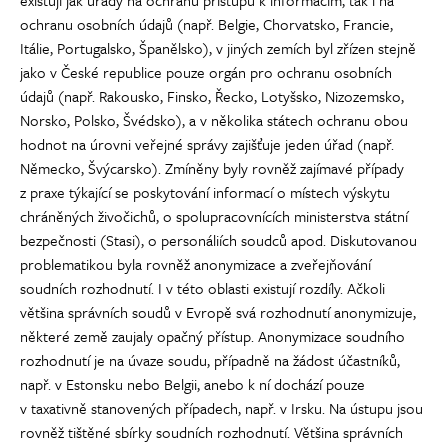
ochranu osobních údajů (např. Belgie, Chorvatsko, Francie,
Itálie, Portugalsko, Španělsko), v jiných zemích byl zřízen stejně
jako v České republice pouze orgán pro ochranu osobních
údajů (např. Rakousko, Finsko, Řecko, Lotyšsko, Nizozemsko,
Norsko, Polsko, Švédsko), a v několika státech ochranu obou
hodnot na úrovni veřejné správy zajišťuje jeden úřad (např.
Německo, Švýcarsko). Zmíněny byly rovněž zajímavé případy
z praxe týkající se poskytování informací o místech výskytu
chráněných živočichů, o spolupracovnících ministerstva státní
bezpečnosti (Stasi), o personáliích soudců apod. Diskutovanou
problematikou byla rovněž anonymizace a zveřejňování
soudních rozhodnutí. I v této oblasti existují rozdíly. Ačkoli
většina správních soudů v Evropě svá rozhodnutí anonymizuje,
některé země zaujaly opačný přístup. Anonymizace soudního
rozhodnutí je na úvaze soudu, případně na žádost účastníků,
např. v Estonsku nebo Belgii, anebo k ní dochází pouze
v taxativně stanovených případech, např. v Irsku. Na ústupu jsou
rovněž tištěné sbírky soudních rozhodnutí. Většina správních