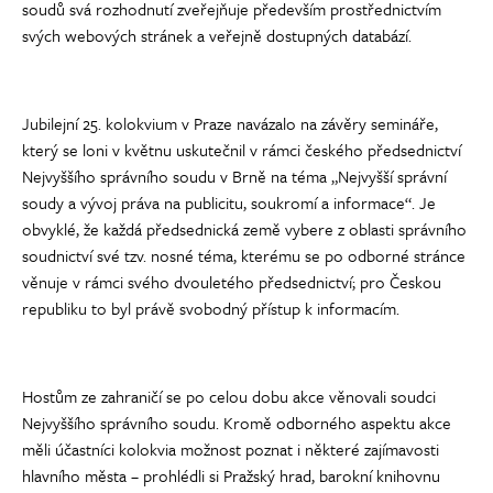
soudů svá rozhodnutí zveřejňuje především prostřednictvím
svých webových stránek a veřejně dostupných databází.
Jubilejní 25. kolokvium v Praze navázalo na závěry semináře,
který se loni v květnu uskutečnil v rámci českého předsednictví
Nejvyššího správního soudu v Brně na téma „Nejvyšší správní
soudy a vývoj práva na publicitu, soukromí a informace“. Je
obvyklé, že každá předsednická země vybere z oblasti správního
soudnictví své tzv. nosné téma, kterému se po odborné stránce
věnuje v rámci svého dvouletého předsednictví; pro Českou
republiku to byl právě svobodný přístup k informacím.
Hostům ze zahraničí se po celou dobu akce věnovali soudci
Nejvyššího správního soudu. Kromě odborného aspektu akce
měli účastníci kolokvia možnost poznat i některé zajímavosti
hlavního města – prohlédli si Pražský hrad, barokní knihovnu