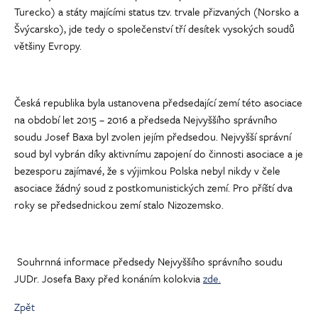
Turecko) a státy majícími status tzv. trvale přizvaných (Norsko a
Švýcarsko), jde tedy o společenství tří desítek vysokých soudů
většiny Evropy.
Česká republika byla ustanovena předsedající zemí této asociace
na období let 2015 – 2016 a předseda Nejvyššího správního
soudu Josef Baxa byl zvolen jejím předsedou. Nejvyšší správní
soud byl vybrán díky aktivnímu zapojení do činnosti asociace a je
bezesporu zajímavé, že s výjimkou Polska nebyl nikdy v čele
asociace žádný soud z postkomunistických zemí. Pro příští dva
roky se předsednickou zemí stalo Nizozemsko.
Souhrnná informace předsedy Nejvyššího správního soudu
JUDr. Josefa Baxy před konáním kolokvia
zde.
Zpět