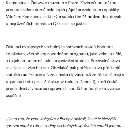
Klementina a Židovské muzeum v Praze. Závěrečnou tečkou
před odjezdem domů bylo jejich přijetí prezidentem republiky
Milošem Zemanem, se kterým soudci téměř hodinu diskutovali
o nejrůznějších tématech týkajících se justice.
Zástupci evropských vrcholných správních soudů hodnotili
kolokvium, včetně doprovodného programu, jako velmi zdařilé,
a to jak po odborné, tak i organizační stránce. Pochvalná slova
zaznívala ze všech stran. Obzvláště pak potěšila slova předsedů
státních rad Francie a Nizozemska (tj. zástupců zemí, které mají s
organizací této prestižní akce již řadu zkušeností), kteří české
předsednictví v asociaci správních soudů hodnotili jako vysoce
úspěšné.
„
Jsem rád, že jsme kolegům z Evropy ukázali, že ač je Nejvyšší
správní soud v rámci rodiny vrcholných správních soudů jednou z