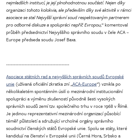
nejmladších institucí, je její plnohodnotnou součástí. Nejen díky
organizaci tohoto kolokvia, ale především díky své aktivitě v rámci
asociace se stal Nejvyšší správní soud respektovaným partnerem
pro odborné diskuze a spolupráci napříč Evropou,
“ komentoval
průběh předsednictví Nejvyššího správního soudu v čele ACA –
Europe předseda soudu Josef Baxa.
-----------------------------------------
Asociace státních rad a nejvyšších správních soudů Evropské
unie
(užívaná oficiální zkratka zní „
ACA-Europe
“) vznikla po
několikaletém spontánním úsilí o mezinárodní institucionální
spolupráci a výměnu zkušeností původně šesti vysokých
správních soudů zemí tzv. společného trhu v roce 1968 v Římě.
Je jedinou reprezentativní mezinárodní organizací působící
téměř půlstoletí a sdružující vrcholné orgány správního
soudnictví členských států Evropské unie. Spolu se státy, které
kandidují na členství v Evropské unii (Černá Hora, Srbsko a