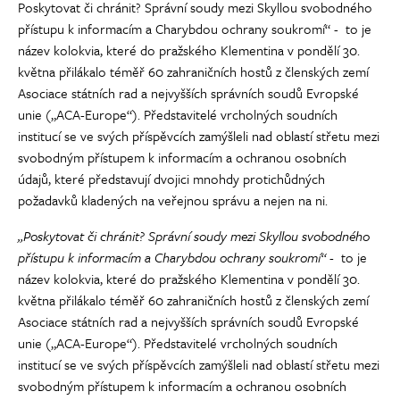
Poskytovat či chránit? Správní soudy mezi Skyllou svobodného
přístupu k informacím a Charybdou ochrany soukromí“ - to je
název kolokvia, které do pražského Klementina v pondělí 30.
května přilákalo téměř 60 zahraničních hostů z členských zemí
Asociace státních rad a nejvyšších správních soudů Evropské
unie („ACA-Europe“). Představitelé vrcholných soudních
institucí se ve svých příspěvcích zamýšleli nad oblastí střetu mezi
svobodným přístupem k informacím a ochranou osobních
údajů, které představují dvojici mnohdy protichůdných
požadavků kladených na veřejnou správu a nejen na ni.
„Poskytovat či chránit? Správní soudy mezi Skyllou svobodného
přístupu k informacím a Charybdou ochrany soukromí“ -
to je
název kolokvia, které do pražského Klementina v pondělí 30.
května přilákalo téměř 60 zahraničních hostů z členských zemí
Asociace státních rad a nejvyšších správních soudů Evropské
unie („ACA-Europe“). Představitelé vrcholných soudních
institucí se ve svých příspěvcích zamýšleli nad oblastí střetu mezi
svobodným přístupem k informacím a ochranou osobních