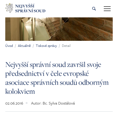
Přeskočit na hlavní obsah
Úvod
Aktuálně
Tiskové zprávy
Detail
Jsi tady:
Nejvyšší správní soud završil svoje
předsednictví v čele evropské
asociace správních soudů odborným
kolokviem
02.06.2016
Autor:
Bc. Sylva Dostálová