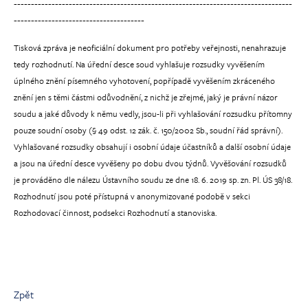
---------------------------------------------------------------------------------
--------------------------------------
Tisková zpráva je neoficiální dokument pro potřeby veřejnosti, nenahrazuje
tedy rozhodnutí. Na úřední desce soud vyhlašuje rozsudky vyvěšením
úplného znění písemného vyhotovení, popřípadě vyvěšením zkráceného
znění jen s těmi částmi odůvodnění, z nichž je zřejmé, jaký je právní názor
soudu a jaké důvody k němu vedly, jsou-li při vyhlašování rozsudku přítomny
pouze soudní osoby (§ 49 odst. 12 zák. č. 150/2002 Sb., soudní řád správní).
Vyhlašované rozsudky obsahují i osobní údaje účastníků a další osobní údaje
a jsou na úřední desce vyvěšeny po dobu dvou týdnů. Vyvěšování rozsudků
je prováděno dle nálezu Ústavního soudu ze dne 18. 6. 2019 sp. zn. Pl. ÚS 38/18.
Rozhodnutí jsou poté přístupná v anonymizované podobě v sekci
Rozhodovací činnost, podsekci Rozhodnutí a stanoviska.
Zpět