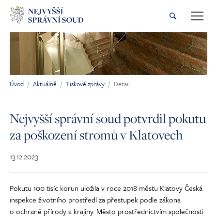
Přeskočit na hlavní obsah
Úvod
Aktuálně
Tiskové zprávy
Detail
Jsi tady:
Nejvyšší správní soud potvrdil pokutu
za poškození stromů v Klatovech
13.12.2023
Pokutu 100 tisíc korun uložila v roce 2018 městu Klatovy Česká
inspekce životního prostředí za přestupek podle zákona
o ochraně přírody a krajiny. Město prostřednictvím společnosti