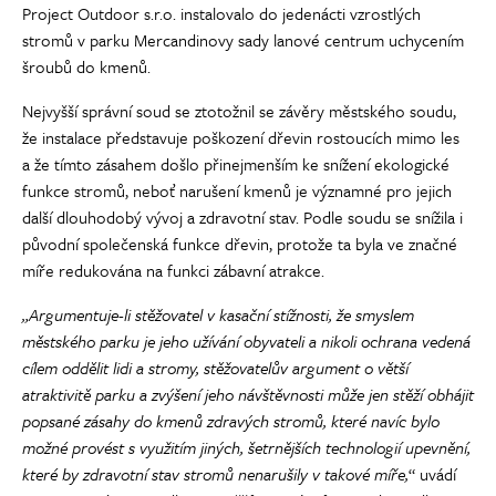
Project Outdoor s.r.o. instalovalo do jedenácti vzrostlých
stromů v parku Mercandinovy sady lanové centrum uchycením
šroubů do kmenů.
Nejvyšší správní soud se ztotožnil se závěry městského soudu,
že instalace představuje poškození dřevin rostoucích mimo les
a že tímto zásahem došlo přinejmenším ke snížení ekologické
funkce stromů, neboť narušení kmenů je významné pro jejich
další dlouhodobý vývoj a zdravotní stav. Podle soudu se snížila i
původní společenská funkce dřevin, protože ta byla ve značné
míře redukována na funkci zábavní atrakce.
„Argumentuje-li stěžovatel v kasační stížnosti, že smyslem
městského parku je jeho užívání obyvateli a nikoli ochrana vedená
cílem oddělit lidi a stromy, stěžovatelův argument o větší
atraktivitě parku a zvýšení jeho návštěvnosti může jen stěží obhájit
popsané zásahy do kmenů zdravých stromů, které navíc bylo
možné provést s využitím jiných, šetrnějších technologií upevnění,
které by zdravotní stav stromů nenarušily v takové míře,
“ uvádí