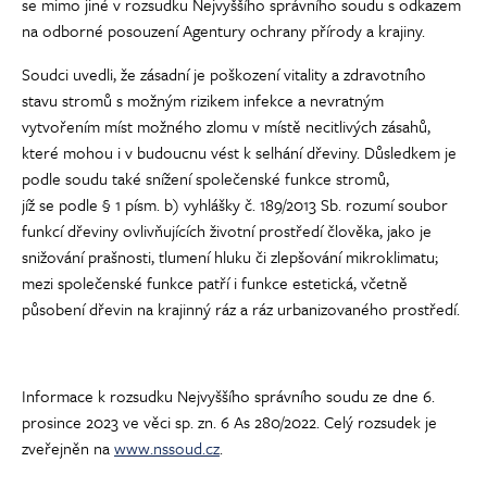
se mimo jiné v rozsudku Nejvyššího správního soudu s odkazem
na odborné posouzení Agentury ochrany přírody a krajiny.
Soudci uvedli, že zásadní je poškození vitality a zdravotního
stavu stromů s možným rizikem infekce a nevratným
vytvořením míst možného zlomu v místě necitlivých zásahů,
které mohou i v budoucnu vést k selhání dřeviny. Důsledkem je
podle soudu také snížení společenské funkce stromů,
jíž se podle § 1 písm. b) vyhlášky č. 189/2013 Sb. rozumí soubor
funkcí dřeviny ovlivňujících životní prostředí člověka, jako je
snižování prašnosti, tlumení hluku či zlepšování mikroklimatu;
mezi společenské funkce patří i funkce estetická, včetně
působení dřevin na krajinný ráz a ráz urbanizovaného prostředí.
Informace k rozsudku Nejvyššího správního soudu ze dne 6.
prosince 2023 ve věci sp. zn. 6 As 280/2022. Celý rozsudek je
zveřejněn na
www.nssoud.cz
.