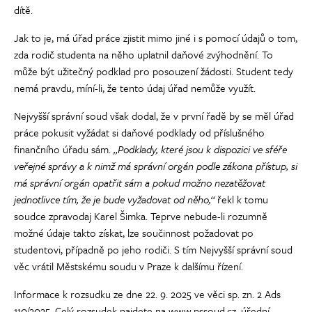
dítě.
Jak to je, má úřad práce zjistit mimo jiné i s pomocí údajů o tom,
zda rodič studenta na něho uplatnil daňové zvýhodnění. To
může být užitečný podklad pro posouzení žádosti. Student tedy
nemá pravdu, míní-li, že tento údaj úřad nemůže využít.
Nejvyšší správní soud však dodal, že v první řadě by se měl úřad
práce pokusit vyžádat si daňové podklady od příslušného
finančního úřadu sám.
„Podklady, které jsou k dispozici ve sféře
veřejné správy a k nimž má správní orgán podle zákona přístup, si
má správní orgán opatřit sám a pokud možno nezatěžovat
jednotlivce tím, že je bude vyžadovat od něho,“
řekl k tomu
soudce zpravodaj Karel Šimka. Teprve nebude-li rozumně
možné údaje takto získat, lze součinnost požadovat po
studentovi, případně po jeho rodiči. S tím Nejvyšší správní soud
věc vrátil Městskému soudu v Praze k dalšímu řízení.
Informace k rozsudku ze dne 22. 9. 2025 ve věci sp. zn. 2 Ads
110/2025. Celý rozsudek najdete na www.nssoud.cz, úřední