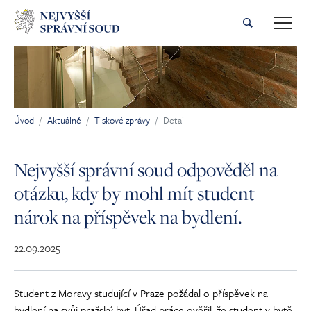
Přeskočit na hlavní obsah
Úvod
Aktuálně
Tiskové zprávy
Detail
Jsi tady:
Nejvyšší správní soud odpověděl na
otázku, kdy by mohl mít student
nárok na příspěvek na bydlení.
22.09.2025
Student z Moravy studující v Praze požádal o příspěvek na
bydlení na svůj pražský byt. Úřad práce ověřil, že student v bytě