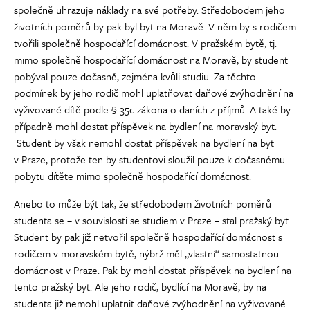
společně uhrazuje náklady na své potřeby. Středobodem jeho
životních poměrů by pak byl byt na Moravě. V něm by s rodičem
tvořili společně hospodařící domácnost. V pražském bytě, tj.
mimo společně hospodařící domácnost na Moravě, by student
pobýval pouze dočasně, zejména kvůli studiu. Za těchto
podmínek by jeho rodič mohl uplatňovat daňové zvýhodnění na
vyživované dítě podle § 35c zákona o daních z příjmů. A také by
případně mohl dostat příspěvek na bydlení na moravský byt.
Student by však nemohl dostat příspěvek na bydlení na byt
v Praze, protože ten by studentovi sloužil pouze k dočasnému
pobytu dítěte mimo společně hospodařící domácnost.
Anebo to může být tak, že středobodem životních poměrů
studenta se – v souvislosti se studiem v Praze – stal pražský byt.
Student by pak již netvořil společně hospodařící domácnost s
rodičem v moravském bytě, nýbrž měl „vlastní“ samostatnou
domácnost v Praze. Pak by mohl dostat příspěvek na bydlení na
tento pražský byt. Ale jeho rodič, bydlící na Moravě, by na
studenta již nemohl uplatnit daňové zvýhodnění na vyživované