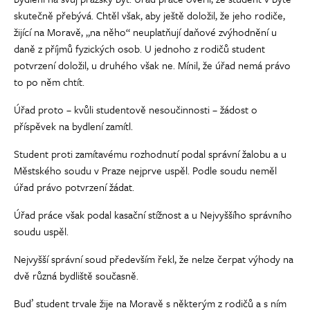
skutečně přebývá. Chtěl však, aby ještě doložil, že jeho rodiče,
žijící na Moravě, „na něho“ neuplatňují daňové zvýhodnění u
daně z příjmů fyzických osob. U jednoho z rodičů student
potvrzení doložil, u druhého však ne. Mínil, že úřad nemá právo
to po něm chtít.
Úřad proto – kvůli studentově nesoučinnosti – žádost o
příspěvek na bydlení zamítl.
Student proti zamítavému rozhodnutí podal správní žalobu a u
Městského soudu v Praze nejprve uspěl. Podle soudu neměl
úřad právo potvrzení žádat.
Úřad práce však podal kasační stížnost a u Nejvyššího správního
soudu uspěl.
Nejvyšší správní soud především řekl, že nelze čerpat výhody na
dvě různá bydliště současně.
Buď student trvale žije na Moravě s některým z rodičů a s ním