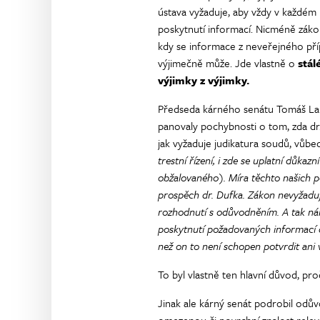
ústava vyžaduje, aby vždy v každém
poskytnutí informací. Nicméně zákon
kdy se informace z neveřejného příp
výjimečně může. Jde vlastně o
stál
výjimky z výjimky.
Předseda kárného senátu Tomáš Lang
panovaly pochybnosti o tom, zda dr
jak vyžaduje judikatura soudů, vůbec 
trestní řízení, i zde se uplatní důk
obžalovaného). Míra těchto našich po
prospěch dr. Dufka. Zákon nevyžaduje
rozhodnutí s odůvodněním. A tak nám
poskytnutí požadovaných informací dr
než on to není schopen potvrdit ani 
To byl vlastně ten hlavní důvod, pr
Jinak ale kárný senát podrobil odův