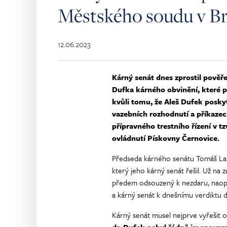
Městského soudu v Br
12.06.2023
Kárný senát dnes zprostil pově
Dufka kárného obvinění, které p
kvůli tomu, že Aleš Dufek posk
vazebních rozhodnutí a příkaze
přípravného trestního řízení v tz
ovládnutí Pískovny Černovice.
Předseda kárného senátu Tomáš Langá
který jeho kárný senát řešil. Už na 
předem odsouzený k nezdaru, naopa
a kárný senát k dnešnímu verdiktu
Kárný senát musel nejprve vyřešit o