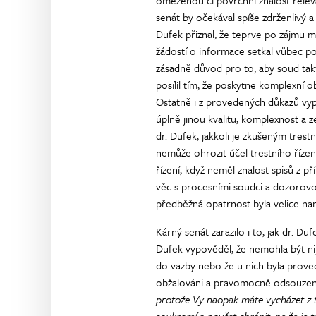
omezenou či povrchní znalost relevan
senát by očekával spíše zdrženlivý a
Dufek přiznal, že teprve po zájmu mi
žádostí o informace setkal vůbec po
zásadně důvod pro to, aby soud takto
posílil tím, že poskytne komplexní o
Ostatně i z provedených důkazů vyp
úplně jinou kvalitu, komplexnost a z
dr. Dufek, jakkoli je zkušeným tres
nemůže ohrozit účel trestního řízení
řízení, když neměl znalost spisů z p
věc s procesními soudci a dozorovo
předběžná opatrnost byla velice nam
Kárný senát zarazilo i to, jak dr. D
Dufek vypověděl, že nemohla být nija
do vazby nebo že u nich byla prov
obžalováni a pravomocně odsouzeni
protože Vy naopak máte vycházet z to