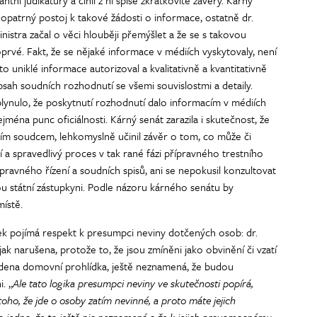
tní judikatury a činil z ní spíše zkratkovité závěry. Kárný
 opatrný postoj k takové žádosti o informace, ostatně dr.
nistra začal o věci hlouběji přemýšlet a že se s takovou
prvé. Fakt, že se nějaké informace v médiích vyskytovaly, není
 uniklé informace autorizoval a kvalitativně a kvantitativně
bsah soudních rozhodnutí se všemi souvislostmi a detaily.
lynulo, že poskytnutí rozhodnutí dalo informacím v médiích
ejména punc oficiálnosti. Kárný senát zarazila i skutečnost, že
tním soudcem, lehkomyslně učinil závěr o tom, co může či
 a spravedlivý proces v tak rané fázi přípravného trestního
řípravného řízení a soudních spisů, ani se nepokusil konzultovat
u státní zástupkyni. Podle názoru kárného senátu by
ístě.
ufek pojímá respekt k presumpci neviny dotčených osob: dr.
k narušena, protože to, že jsou zmíněni jako obvinění či vzatí
edena domovní prohlídka, ještě neznamená, že budou
. „
Ale tato logika presumpci neviny ve skutečnosti popírá,
ho, že jde o osoby zatím nevinné, a proto máte jejich