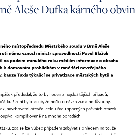
ně Aleše Dufka kárného obvin
řeného místopředsedu Městského soudu v Brně Aleše
roti němu vznesl ministr spravedlnosti Pavel Blažek
ytl na podzim minulého roku médiím informace o obsahu
ch k domovním prohlídkám v rané fázi neveřejného
v. kauze Taxis týkající se privatizace městských bytů a
šek předeslal, že to byl jeden z nejsložitějších případů,
začátku řízení bylo jasné, že nešlo o návrh zcela nedůvodný,
k, navrhovatel otevřel celou řadu sporných právních otázek
 dospíval komplikovaně na mnoha poradách.
tázku, zda se lze vůbec případem zabývat s ohledem na to, že