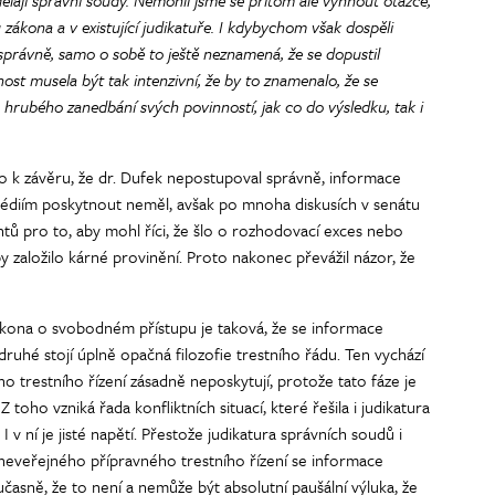
dělají správní soudy. Nemohli jsme se přitom ale vyhnout otázce,
 zákona a v existující judikatuře. I kdybychom však dospěli
správně, samo o sobě to ještě neznamená, že se dopustil
ost musela být tak intenzivní, že by to znamenalo, že se
 hrubého zanedbání svých povinností, jak co do výsledku, tak i
 k závěru, že dr. Dufek nepostupoval správně, informace
édiím poskytnout neměl, avšak po mnoha diskusích v senátu
ntů pro to, aby mohl říci, že šlo o rozhodovací exces nebo
y založilo kárné provinění. Proto nakonec převážil názor, že
zákona o svobodném přístupu je taková, že se informace
ruhé stojí úplně opačná filozofie trestního řádu. Ten vychází
o trestního řízení zásadně neposkytují, protože tato fáze je
 toho vzniká řada konfliktních situací, které řešila i judikatura
 v ní je jisté napětí. Přestože judikatura správních soudů i
 neveřejného přípravného trestního řízení se informace
učasně, že to není a nemůže být absolutní paušální výluka, že