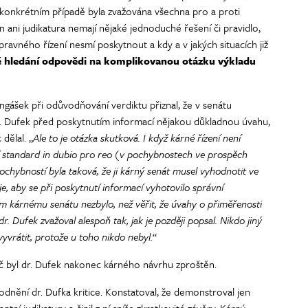
 konkrétním případě byla zvažována všechna pro a proti
 ani judikatura nemají nějaké jednoduché řešení či pravidlo,
ravného řízení nesmí poskytnout a kdy a v jakých situacích již
é hledání odpovědi na komplikovanou otázku výkladu
ášek při odůvodňování verdiktu přiznal, že v senátu
. Dufek před poskytnutím informací nějakou důkladnou úvahu,
dělal. „
Ale to je otázka skutková. I když kárné řízení není
azní standard in dubio pro reo (v pochybnostech ve prospěch
chybností byla taková, že ji kárný senát musel vyhodnotit ve
, aby se při poskytnutí informací vyhotovilo správní
 kárnému senátu nezbylo, než věřit, že úvahy o přiměřenosti
. Dufek zvažoval alespoň tak, jak je později popsal. Nikdo jiný
vyvrátit, protože u toho nikdo nebyl.
“
oč byl dr. Dufek nakonec kárného návrhu zproštěn.
odnění dr. Dufka kritice. Konstatoval, že demonstroval jen