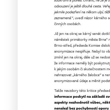
soukromí a pověst chránit, ne že je 
odsouzení je ještě dlouhá cesta. Veř
jakmile podezření na někom ulpí, těž
zaznamená.
“, uvedl názor kárného se
činných osobách.
Již jen na okraj se kárný senát dotk
náměstek primátorky města Brna“ n
Brno-střed, předseda Komise disloka
anonymizace nesplňuje. Nebyl to vš
zmínil jen na okraj, dále už se nedo
že informace neměly být poskytnuty 
k jakým osobám či skutečnostem mě
nahrazovat „kárného žalobce“ a nemo
anonymizované údaje a měnit podst
Takže navzdory této kritice předse
informace poskytl na základě sv
aspekty nezhodnotil vůbec, někt
nenalezl bez pochybností oporu p