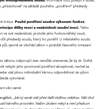
ným místopředsedou soudu
; informace totiž poskytl v době,
 a „přesluhoval“ na základě pouhého „pověření“ předsedy
é kritice.
Pouhé pověření soudce výkonem funkce
incipu dělby moci a nezávislosti soudní moci.
Takto
 ve své nezávislosti, protože jeho funkcionářský osud,
 na vůli předsedy soudu, který ho pověřil. U městského soudu
 a půl, zjevně se obchází zákon v podobě časového omezení
nto zákonu odporující stav nemůže znamenat, že by dr. Dufek
ě nebylo jeho povinností pověření akceptovat, nechal se
sebe vzal plnou individuální kárnou odpovědnost za výkon
edseda vykonával.
ení věci samé.
angášek, „
kárný senát stál před další složitou otázkou. Náš úkol
stil kárného provinění. Naším úkolem nebyl a není přezkum