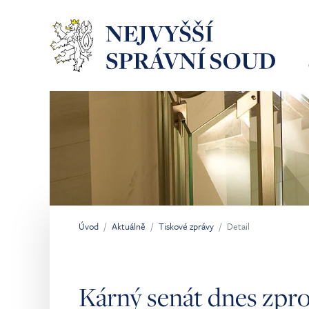
Přeskočit na hlavní obsah
Úvod
Aktuálně
Tiskové zprávy
Detail
Jsi tady:
Kárný senát dnes zpr