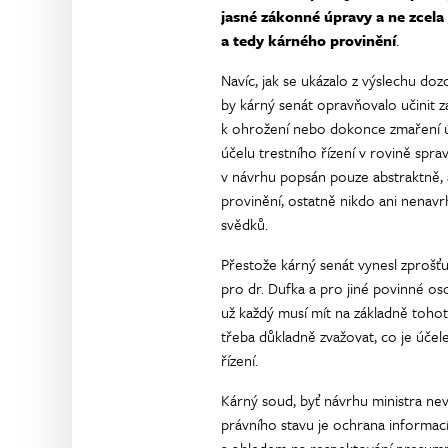
jasné zákonné úpravy a ne zcela
a tedy kárného provinění
.
Navíc, jak se ukázalo z výslechu do
by kárný senát opravňovalo učinit z
k ohrožení nebo dokonce zmaření úč
účelu trestního řízení v rovině spr
v návrhu popsán pouze abstraktně, 
provinění, ostatně nikdo ani nenavr
svědků.
Přestože kárný senát vynesl zprošťuj
pro dr. Dufka a pro jiné povinné o
už každý musí mít na základně toho
třeba důkladně zvažovat, co je úče
řízení.
Kárný soud, byť návrhu ministra ne
právního stavu je ochrana informací