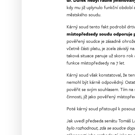
dr. Dufek nebyl řádně jmenova
kdy mu již uplynulo funkční období
městského soudu.
Kárný soud tento fakt podrobil drtiv
místopředsedy soudu odporuje pr
pověřený soudce je zásadně ohrožen
včetně části platu, je zcela závislý
taková situace panuje už skoro rok
funkce místopředsedy na 7 let.
Kárný soud však konstatoval, že te
nemohl být kárně odpovědný. Ostatn
pověřit se svým souhlasem. Tím na 
činnosti, jíž jako pověřený místopř
Poté kárný soud přistoupil k posouz
Jak uvedl předseda senátu Tomáš L
bylo rozhodnout, zda se soudce dopu