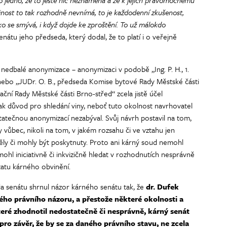
to jedno, že to ještě nic neznamená a že k jejich pravomocnému
ejnost to tak rozhodně nevnímá, to je každodenní zkušenost,
ko se smývá, i když dojde ke zproštění. To už málokdo
nátu jeho předseda, který dodal, že to platí i o veřejně
l nedbalé anonymizace – anonymizaci v podobě „Ing. P. H., 1.
ebo „JUDr. O. B., předseda Komise bytové Rady Městské části
ční Rady Městské části Brno-střed“ zcela jistě účel
ak důvod pro shledání viny, neboť tuto okolnost navrhovatel
statečnou anonymizací nezabýval. Svůj návrh postavil na tom,
vůbec, nikoli na tom, v jakém rozsahu či ve vztahu jen
ly či mohly být poskytnuty. Proto ani kárný soud nemohl
hl iniciativně či inkvizičně hledat v rozhodnutích nesprávně
atu kárného obvinění.
da senátu shrnul názor kárného senátu tak, že
dr. Dufek
ého právního názoru, a přestože některé okolnosti a
eré zhodnotil nedostatečně či nesprávně, kárný senát
ro závěr, že by se za daného právního stavu, ne zcela