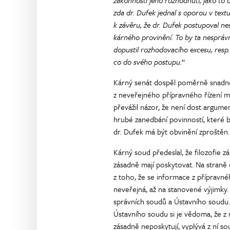
zákonnosti jeho rozhodnutí, jako to 
zda dr. Dufek jednal s oporou v textu
k závěru, že dr. Dufek postupoval ne
kárného provinění. To by ta nesprávn
dopustil rozhodovacího excesu, resp.
co do svého postupu.
“
Kárný senát dospěl poměrně snadno
z neveřejného přípravného řízení m
převážil názor, že není dost argume
hrubé zanedbání povinností, které b
dr. Dufek má být obvinění zproštěn.
Kárný soud předeslal, že filozofie 
zásadně mají poskytovat. Na straně d
z toho, že se informace z přípravnéh
neveřejná, až na stanovené výjimky. Z
správních soudů a Ústavního soudu. I
Ústavního soudu si je vědoma, že z
zásadně neposkytují, vyplývá z ní so