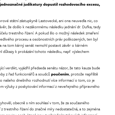
 jednoznačné judikatury dopustil rozhodovacího excesu,
zorové státní zástupkyně Lastovecké, ani ona neuvedla nic, co
ávěr, že došlo k nezákonnému následku jednání dr. Dufka, tedy
elu trestního řízení. A pokud šlo o možný následek zmaření
avedlivého procesu a osobnostních práv poškozených, ten byl
a na tom kárný senát nemohl postavit závěr o kárném
hl důkazy k prokázání tohoto následku, např. výslechem
ící verdikt, vyjádřil předseda senátu názor, že tato kauza bude
soby z řad funkcionářů a soudců
poučením
, protože napříště
to našeho dnešního rozhodnutí více informací o tom, co je
lem výluky z poskytování informací z neveřejného přípravného
vyhověl, obecně s ním souhlasí v tom, že za současného
 z trestního řízení do značné míry nedostatečná, a to zejména