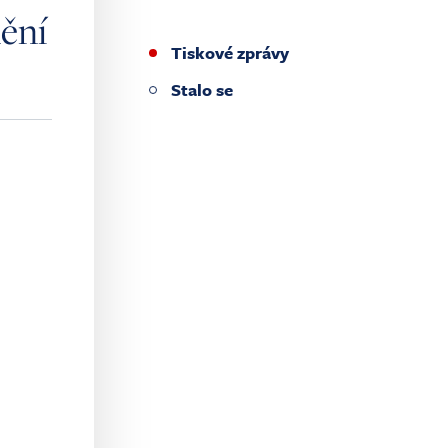
ění
Tiskové zprávy
Stalo se