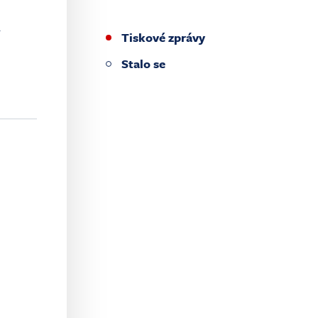
i
Tiskové zprávy
Stalo se