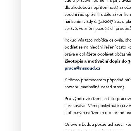
Jde o pracovní poměr na plný úvaze
dlouhodobou nepřítomnost) založený
soudní řád správní, a dále zákoníke
nařízením vlády č. 341/2017 Sb., o
správě, ve znění pozdějších předpisů
Pokud Vás tato nabídka oslovila, ch
podílet se na hledání řešení často 
práva a dokážete odolávat občasnému
životopis a motivační dopis do 
prace@nssoud.cz
K těmto písemnostem případně můž
rozsahu maximálně deseti stran).
Pro výběrové řízení na tuto pracovn
zpracovávat Vámi poskytnuté (či z v
s obecným nařízením o ochraně oso
Osloveni budou pouze uchazeči, kt