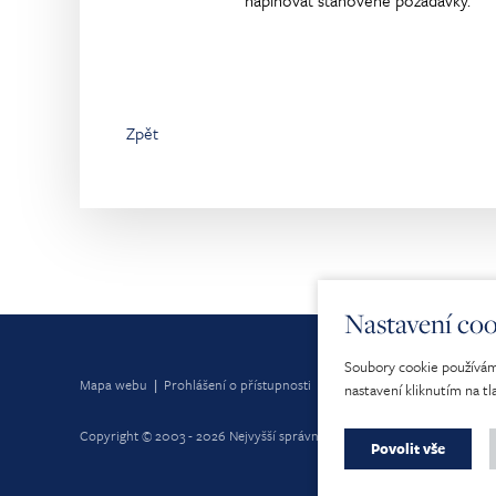
naplňovat stanovené požadavky.
Zpět
Nastavení coo
Soubory cookie používáme
Mapa webu
|
Prohlášení o přístupnosti
|
Cookies
nastavení kliknutím na tl
Copyright © 2003 - 2026 Nejvyšší správní soud. Všechna práva vyhraze
Povolit vše