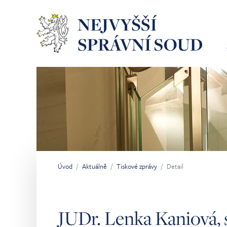
Přeskočit na hlavní obsah
Úvod
Aktuálně
Tiskové zprávy
Detail
Jsi tady:
JUDr. Lenka Kaniová,