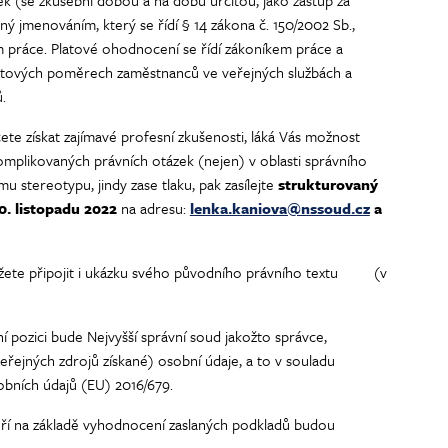
k (se zkušební dobou a na dobu určitou, jako zástup za
 jmenováním, který se řídí § 14 zákona č. 150/2002 Sb.,
m práce. Platové ohodnocení se řídí zákoníkem práce a
 platových poměrech zaměstnanců ve veřejných službách a
.
cete získat zajímavé profesní zkušenosti, láká Vás možnost
komplikovaných právních otázek (nejen) v oblasti správního
 stereotypu, jindy zase tlaku, pak zasílejte
strukturovaný
30. listopadu 2022
na adresu:
lenka.kaniova@nssoud.cz
a
ete připojit i ukázku svého původního právního textu (v
í pozici bude Nejvyšší správní soud jakožto správce,
eřejných zdrojů získané) osobní údaje, a to v souladu
bních údajů (EU) 2016/679.
eří na základě vyhodnocení zaslaných podkladů budou