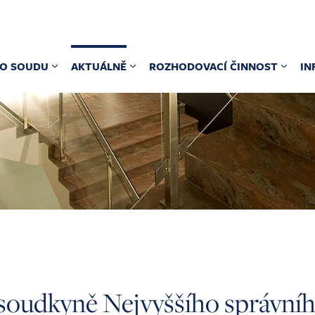
O SOUDU
AKTUÁLNĚ
ROZHODOVACÍ ČINNOST
IN
 soudkyně Nejvyššího správní