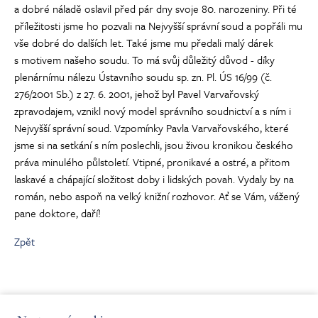
a dobré náladě oslavil před pár dny svoje 80. narozeniny. Při té
příležitosti jsme ho pozvali na Nejvyšší správní soud a popřáli mu
vše dobré do dalších let. Také jsme mu předali malý dárek
s motivem našeho soudu. To má svůj důležitý důvod - díky
plenárnímu nálezu Ústavního soudu sp. zn. Pl. ÚS 16/99 (č.
276/2001 Sb.) z 27. 6. 2001, jehož byl Pavel Varvařovský
zpravodajem, vznikl nový model správního soudnictví a s ním i
Nejvyšší správní soud. Vzpomínky Pavla Varvařovského, které
jsme si na setkání s ním poslechli, jsou živou kronikou českého
práva minulého půlstoletí. Vtipné, pronikavé a ostré, a přitom
laskavé a chápající složitost doby i lidských povah. Vydaly by na
román, nebo aspoň na velký knižní rozhovor. Ať se Vám, vážený
pane doktore, daří!
Zpět