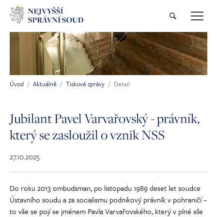
Přeskočit na hlavní obsah
Úvod
Aktuálně
Tiskové zprávy
Detail
Jsi tady:
Jubilant Pavel Varvařovský - právník,
který se zasloužil o vznik NSS
27.10.2025
Do roku 2013 ombudsman, po listopadu 1989 deset let soudce
Ústavního soudu a za socialismu podnikový právník v pohraničí –
to vše se pojí se jménem Pavla Varvařovského, který v plné síle