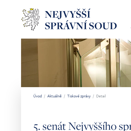
Přeskočit na hlavní obsah
Úvod
Aktuálně
Tiskové zprávy
Detail
Jsi tady:
5. senát Nejvyššího s