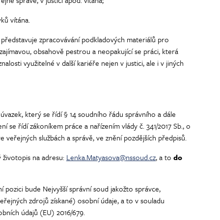
jné správě, v justici apod. vítána;
yků vítána.
e představuje zpracovávání podkladových materiálů pro
ajímavou, obsahově pestrou a neopakující se práci, která
nalosti využitelné v další kariéře nejen v justici, ale i v jiných
vazek, který se řídí § 14 soudního řádu správního a dále
 se řídí zákoníkem práce a nařízením vlády č. 341/2017 Sb., o
veřejných službách a správě, ve znění pozdějších předpisů.
 životopis na adresu:
Lenka.Matyasova@nssoud.cz
, a to
do
í pozici bude Nejvyšší správní soud jakožto správce,
eřejných zdrojů získané) osobní údaje, a to v souladu
bních údajů (EU) 2016/679.