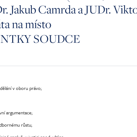
r. Jakub Camrda a JUDr. Vikt
ta na místo
ENTKY SOUDCE
dělání v oboru právo;
vní argumentace;
odbornému růstu;