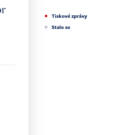
or
Tiskové zprávy
Stalo se