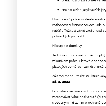
předchozí právní praxe ve veře
znalost cizího jazyka/cizích jaz
Hlavní náplň práce asistenta soudc
rozhodovací činnost soudce. Jde o z
nabízí příležitost získat zkušenosti a z
právnických profesích.
Nástup dle domluvy.
Jedná se o pracovní poměr na plný ú
zákoníkem práce. Platové ohodnocení
platových poměrech zaměstnanců ve 
Zájemci mohou zaslat strukturovaný
28. 2. 2022
.
Pro výběrové řízení na tuto pracovn
zpracovávat Vámi poskytnuté (či z v
s obecným nařízením o ochraně oso